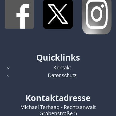
Abmahnung
Aktuelle
Stunde
BGH
Beleidigung
Datenschutz
Ebay
Facebook
Quicklinks
Fotorecht
Google
Kontakt
Haftung
Datenschutz
Influencer
Instagram
Internetrecht
Kontaktadresse
Markenrecht
Meinungsfreiheit
Michael Terhaag - Rechtsanwalt
Persönlichkeitsrecht
Grabenstraße 5