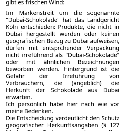
gibt es frischen Wind:
Im Markenstreit um die sogenannte
Medienauftritte 2019
"Dubai-Schokolade" hat das Landgericht
Medienauftritte 2018
Köln entschieden: Produkte, die nicht in
Dubai hergestellt werden oder keinen
Medienauftritte 2017
geografischen Bezug zu Dubai aufweisen,
dürfen mit entsprchender Verpackung
Medienauftritte 2016
nicht irreführend als "Dubai-Schokolade"
oder mit ähnlichen Bezeichnungen
Medienauftritte 2015
beworben werden. Hintergrund ist die
Gefahr der Irreführung von
Medienauftritte 2014
Verbrauchern, die (angeblich) die
Herkunft der Schokolade aus Dubai
Medienauftritte 2013
erwarten.
Medienauftritte 2012
Ich persönlich habe hier nach wie vor
meine Bedenken.
Medienauftritte 2011
Die Entscheidung verdeutlicht den Schutz
geografischer Herkunftsangaben (§ 127
Medienauftritte 2010