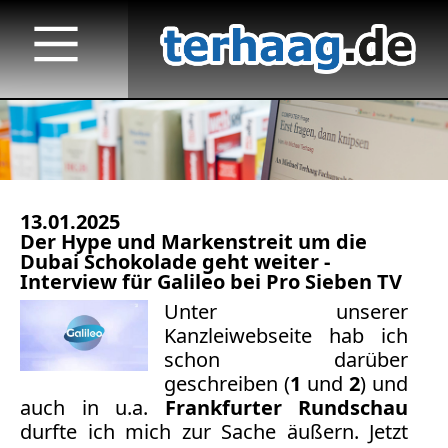
13.01.2025
Startseite
Der Hype und Markenstreit um die
Dubai Schokolade geht weiter -
Veröffentlichungen
Interview für Galileo bei Pro Sieben TV
Unter unserer
Medienauftritte 2023 f.
Kanzleiwebseite hab ich
schon darüber
Medienauftritte 2022
geschreiben (
1
und
2
) und
Medienauftritte 2021
auch in u.a.
Frankfurter Rundschau
durfte ich mich zur Sache äußern. Jetzt
Medienauftritte 2020