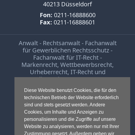
Print
40213 Düsseldorf
Radio
Fon:
0211-16888600
Sportwetten
Fax:
0211-16888601
TV
Tagesspiegel
Anwalt - Rechtsanwalt - Fachanwalt
Urheberrecht
für Gewerblichen Rechtsschutz -
Verbraucherrecht
Fachanwalt für IT-Recht -
Markenrecht
,
Wettbewerbsrecht
,
Volle
Urheberrecht
,
IT-Recht und
Kanne
Onlinerecht
,
E-Commerce
,
WDR
Designrecht
,
Medienrecht &
Diese Website benutzt Cookies, die für den
Werbung
Presserecht
,
Datenschutzrecht
und
technischen Betrieb der Website erforderlich
Wettbewerbsrecht
Glücksspielrecht
-
Abmahnung
und
sind und stets gesetzt werden. Andere
Einstweilige Verfügung
ZDF
Cookies, um Inhalte und Anzeigen zu
online
© 1999-2026 - RA Michael Terhaag,
personalisieren und die Zugriffe auf unsere
LL.M.
print
Website zu analysieren, werden nur mit Ihrer
Zustimmung gesetzt. Außerdem geben wir