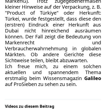
MarkenG). Trotz zugegebenermaßen
kleiner Hinweise auf der Verpackung, z. B.
Medienauftritte 2009
"Product of Türkiye" oder Herkunft:
Türkei, wurde festgestellt, dass diese den
Medienauftritte 2008
(erstren) Eindruck einer Herkunft aus
Dubai nicht hinreichend ausräumen
Medienauftritte 2007
können. Der Fall zeigt die Bedeutung von
Medienauftritte 2006
Markenrecht und
Verbraucherwahrnehmung in globalen
Medienauftritte 2005
Märkten. Ob andere Gerichte diese
Sichtweise teilen, bleibt abzuwarten.
Medienauftritte 2004
Ich freue mich, zu einem solchen
aktuellen und spannendem Thema
Medienauftritte 2003
erstmalig beim Wissensmagazin
Galileo
auf ProSieben zu sehen zu sein.
Medienauftritte 2002
Medienauftritte 2001
Videos zu diesem Beitrag
Medienauftritte 2000