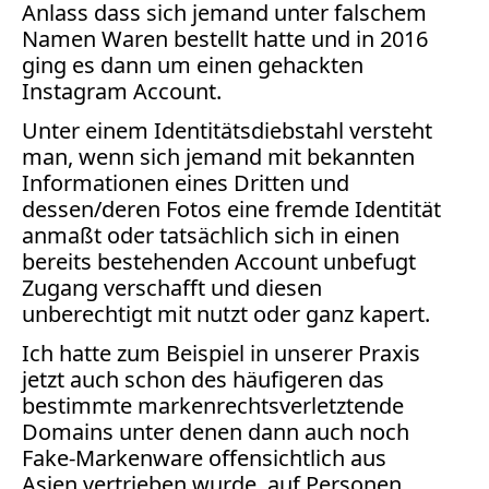
Anlass dass sich
jemand unter falschem
Namen Waren bestellt hatte und in 2016
Medienauftritte 2019
ging es dann um einen
gehackten
Instagram Account.
Medienauftritte 2018
Unter einem Identitätsdiebstahl versteht
Medienauftritte 2017
man, wenn sich jemand mit bekannten
Informationen eines Dritten und
Medienauftritte 2016
dessen/deren Fotos eine fremde Identität
anmaßt oder tatsächlich sich in einen
Medienauftritte 2015
bereits bestehenden Account unbefugt
Zugang verschafft und diesen
Medienauftritte 2014
unberechtigt mit nutzt oder ganz kapert.
Medienauftritte 2013
Ich hatte zum Beispiel in unserer Praxis
jetzt auch schon des häufigeren das
Medienauftritte 2012
bestimmte markenrechtsverletztende
Domains unter denen dann auch noch
Medienauftritte 2011
Fake-Markenware offensichtlich aus
Medienauftritte 2010
Asien vertrieben wurde, auf Personen