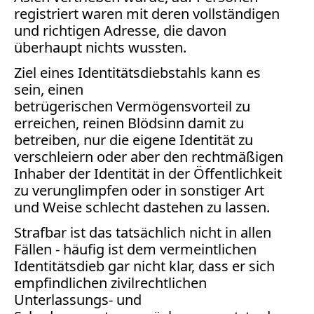
registriert waren mit deren vollständigen
Medienauftritte 2009
und richtigen Adresse, die davon
überhaupt nichts wussten.
Medienauftritte 2008
Ziel eines Identitätsdiebstahls kann es
Medienauftritte 2007
sein, einen
betrügerischen Vermögensvorteil zu
Medienauftritte 2006
erreichen, reinen Blödsinn damit zu
betreiben, nur die eigene Identität zu
Medienauftritte 2005
verschleiern oder aber den rechtmäßigen
Inhaber der Identität in der Öffentlichkeit
Medienauftritte 2004
zu verunglimpfen oder in sonstiger Art
und Weise schlecht dastehen zu lassen.
Medienauftritte 2003
Strafbar ist das tatsächlich nicht in allen
Medienauftritte 2002
Fällen - häufig ist dem vermeintlichen
Identitätsdieb gar nicht klar, dass er sich
Medienauftritte 2001
empfindlichen zivilrechtlichen
Unterlassungs- und
Medienauftritte 2000