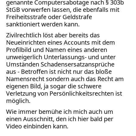
genannte Computersabotage nach § 303b
Print
StGB vorwerfen lassen, die ebenfalls mit
Radio
Freiheitsstrafe oder Geldstrafe
Sportwetten
sanktioniert werden kann.
TV
Zivilrechtlich löst aber bereits das
Tagesspiegel
Neueinrichten eines Accounts mit dem
Urheberrecht
Profilbild und Namen eines anderen
unweigerlich Unterlassungs- und unter
Verbraucherrecht
Umständen Schadensersatzansprüche
Volle
aus - Betroffen ist nicht nur das bloße
Kanne
Namensrecht sondern auch das Recht am
WDR
eigenen Bild, ja sogar die schwere
Verletzung von Persönlichkeitsrechten ist
Werbung
möglich.
Wettbewerbsrecht
ZDF
Wie immer bemühe ich mich auch um
einen Ausschnitt, den ich hier bald per
online
Video einbinden kann.
print