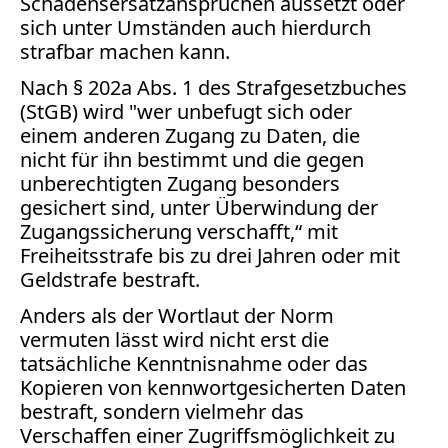
Schadensersatzansprüchen aussetzt oder
sich unter Umständen auch hierdurch
strafbar machen kann.
TV
Nach § 202a Abs. 1 des Strafgesetzbuches
Radio
(StGB) wird "wer unbefugt sich oder
einem anderen Zugang zu Daten, die
print & online
nicht für ihn bestimmt und die gegen
unberechtigten Zugang besonders
Bücher
gesichert sind, unter Überwindung der
Zugangssicherung verschafft,“ mit
Vita
Freiheitsstrafe bis zu drei Jahren oder mit
Geldstrafe bestraft.
Kontakt
Anders als der Wortlaut der Norm
Datenschutz
vermuten lässt wird nicht erst die
tatsächliche Kenntnisnahme oder das
Kopieren von kennwortgesicherten Daten
bestraft, sondern vielmehr das
Verschaffen einer Zugriffsmöglichkeit zu
AGB