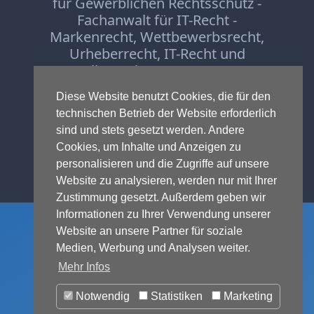
für Gewerblichen Rechtsschutz -
Fachanwalt für IT-Recht -
Markenrecht
,
Wettbewerbsrecht
,
Urheberrecht
,
IT-Recht und
Onlinerecht
,
E-Commerce
,
Designrecht
,
Medienrecht &
Diese Website benutzt Cookies, die für den
Presserecht
,
Datenschutzrecht
und
technischen Betrieb der Website erforderlich
Glücksspielrecht
-
Abmahnung
und
sind und stets gesetzt werden. Andere
Einstweilige Verfügung
Cookies, um Inhalte und Anzeigen zu
© 1999-2026 - RA Michael Terhaag,
personalisieren und die Zugriffe auf unsere
LL.M.
Website zu analysieren, werden nur mit Ihrer
Zustimmung gesetzt. Außerdem geben wir
Informationen zu Ihrer Verwendung unserer
Website an unsere Partner für soziale
Medien, Werbung und Analysen weiter.
Mehr Infos
Notwendig
Statistiken
Marketing