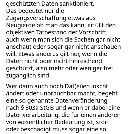
geschützten Daten sanktioniert.
Abmahnung
Das bedeutet nur die
Aktuelle
Zugangsverschaffung etwas aus
Stunde
Neugierde ob man das kann, erfüllt den
BGH
objektiven Tatbestand der Vorschrift,
Beleidigung
auch wenn man sich die Sachen gar nicht
Datenschutz
anschaut oder sogar gar nicht anschauen
Ebay
will. Etwas anderes gilt nur, wenn die
Facebook
Daten nicht oder nicht hinreichend
Fotorecht
geschützt, also mehr oder weniger frei
Google
zugänglich sind.
Haftung
Wer dann auch noch Dat(ei)en löscht
Influencer
ändert oder unbrauchbar macht, begeht
Instagram
eine so genannte Datenveränderung
Internetrecht
nach § 303a StGB und wenn er dabei eine
Markenrecht
Datenverarbeitung, die für einen anderen
Meinungsfreiheit
von wesentlicher Bedeutung ist, stört
Persönlichkeitsrecht
oder beschädigt muss sogar eine so