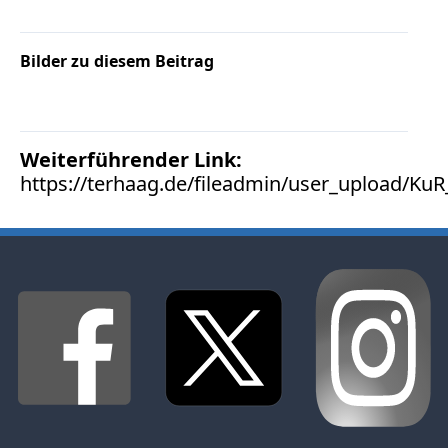
TV
Bilder zu diesem Beitrag
Radio
print & online
Weiterführender Link:
https://terhaag.de/fileadmin/user_upload/Ku
Bücher
Vita
Kontakt
Datenschutz
AGB