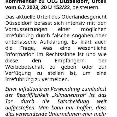
Kommentar zu OLG Düsseldorf, Urteil
vom 6.7.2023, 20 U 152/22
, beisteuern.
Medienauftritte 2019
Das aktuelle Urteil des Oberlandesgericht
Düsseldorf befasst sich intensiv mit den
Medienauftritte 2018
Voraussetzungen einer möglichen
Medienauftritte 2017
Irreführung durch falsche Angaben oder
unterlassene Aufklärung. Es klärt auch
Medienauftritte 2016
die Frage, was eine wesentliche
Information im Rechtssinne ist und wie
Medienauftritte 2015
diese den Empfängern der
Werbebotschaft zu geben oder zur
Medienauftritte 2014
Verfügung zu stellen ist, um eine
Irreführung zu vermeiden.
Medienauftritte 2013
Einer inflationären Verwendung zumindest
Medienauftritte 2012
der Begrifflichkeit „klimaneutral“ ist das
Tor durch die Entscheidung weit
Medienauftritte 2011
aufgestoßen. Man kann nur hoffen, dass
dies verwendende Unternehmen eher mehr
Medienauftritte 2010