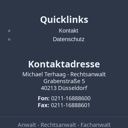
Abmahnung
Aktuelle
Quicklinks
Stunde
BGH
Kontakt
Beleidigung
Datenschutz
Datenschutz
Ebay
Facebook
Kontaktadresse
Fotorecht
Google
Michael Terhaag - Rechtsanwalt
Haftung
Grabenstraße 5
Influencer
40213 Düsseldorf
Instagram
Fon:
0211-16888600
Internetrecht
Fax:
0211-16888601
Markenrecht
Meinungsfreiheit
Persönlichkeitsrecht
Anwalt - Rechtsanwalt - Fachanwalt