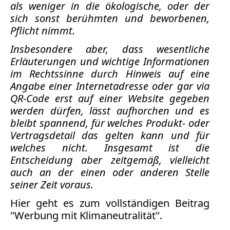
als weniger in die ökologische, oder der
sich sonst berühmten und beworbenen,
Medienauftritte 2009
Pflicht nimmt.
Medienauftritte 2008
Insbesondere aber, dass wesentliche
Erläuterungen und wichtige Informationen
Medienauftritte 2007
im Rechtssinne durch Hinweis auf eine
Angabe einer Internetadresse oder gar via
Medienauftritte 2006
QR-Code erst auf einer Website gegeben
Medienauftritte 2005
werden dürfen, lässt aufhorchen und es
bleibt spannend, für welches Produkt- oder
Medienauftritte 2004
Vertragsdetail das gelten kann und für
welches nicht. Insgesamt ist die
Medienauftritte 2003
Entscheidung aber zeitgemäß, vielleicht
auch an der einen oder anderen Stelle
Medienauftritte 2002
seiner Zeit voraus.
Medienauftritte 2001
Hier
geht es zum vollständigen Beitrag
"Werbung mit Klimaneutralität".
Medienauftritte 2000