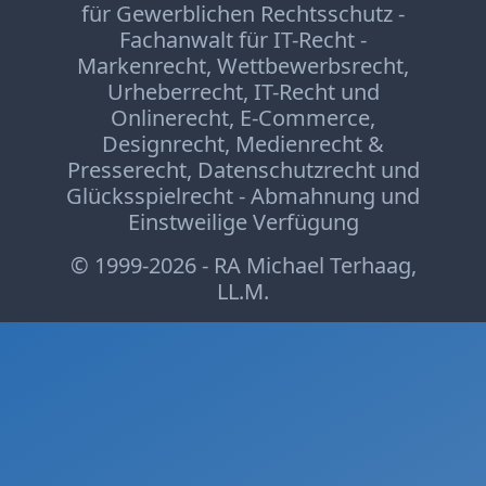
Print
für Gewerblichen Rechtsschutz -
Fachanwalt für IT-Recht -
Radio
Markenrecht
,
Wettbewerbsrecht
,
Sportwetten
Urheberrecht
,
IT-Recht und
TV
Onlinerecht
,
E-Commerce
,
Designrecht
,
Medienrecht &
Tagesspiegel
Presserecht
,
Datenschutzrecht
und
Urheberrecht
Glücksspielrecht
-
Abmahnung
und
Verbraucherrecht
Einstweilige Verfügung
Volle
© 1999-2026 - RA Michael Terhaag,
Kanne
LL.M.
WDR
Werbung
Wettbewerbsrecht
ZDF
online
print