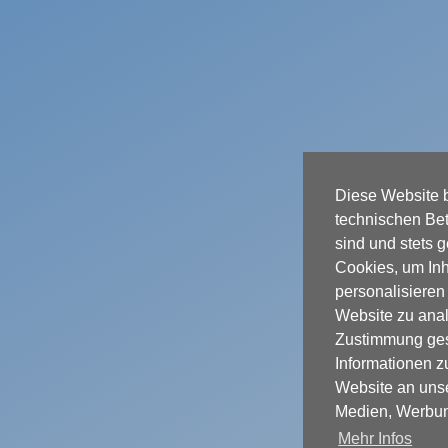
Diese Website b
technischen Bet
sind und stets 
Cookies, um In
personalisieren
Website zu anal
Zustimmung ges
Informationen z
Website an unse
Medien, Werbun
Mehr Infos