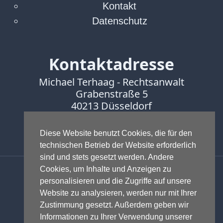
Facebook
Kontakt
Fotorecht
Datenschutz
Google
Haftung
Influencer
Kontaktadresse
Instagram
Internetrecht
Michael Terhaag - Rechtsanwalt
Markenrecht
Grabenstraße 5
40213 Düsseldorf
Meinungsfreiheit
Persönlichkeitsrecht
Fon:
0211-16888600
Print
Fax:
0211-16888601
Diese Website benutzt Cookies, die für den
technischen Betrieb der Website erforderlich
Radio
sind und stets gesetzt werden. Andere
Sportwetten
Anwalt - Rechtsanwalt - Fachanwalt
Cookies, um Inhalte und Anzeigen zu
TV
für Gewerblichen Rechtsschutz -
personalisieren und die Zugriffe auf unsere
Fachanwalt für IT-Recht -
Website zu analysieren, werden nur mit Ihrer
Tagesspiegel
Markenrecht
,
Wettbewerbsrecht
,
Zustimmung gesetzt. Außerdem geben wir
Urheberrecht
Urheberrecht
,
IT-Recht und
Informationen zu Ihrer Verwendung unserer