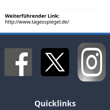
Bücher
Vita
Weiterführender Link:
http://www.tagesspiegel.de/
Kontakt
Datenschutz
AGB
Abmahnung
Aktuelle
Stunde
BGH
Beleidigung
Datenschutz
Quicklinks
Ebay