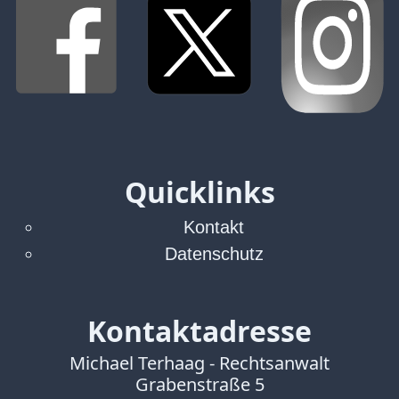
Verbraucherrecht
Volle
Kanne
WDR
Werbung
Wettbewerbsrecht
ZDF
Quicklinks
online
print
Kontakt
Datenschutz
Kontaktadresse
Michael Terhaag - Rechtsanwalt
Grabenstraße 5