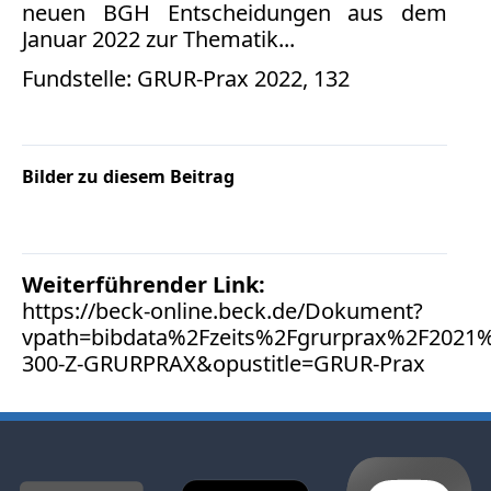
Facebook
neuen BGH Entscheidungen aus dem
Januar 2022 zur Thematik...
Fotorecht
Google
Fundstelle: GRUR-Prax 2022, 132
Haftung
Influencer
Instagram
Internetrecht
Bilder zu diesem Beitrag
Markenrecht
Meinungsfreiheit
Persönlichkeitsrecht
Weiterführender Link:
Print
https://beck-online.beck.de/Dokument?
Radio
vpath=bibdata%2Fzeits%2Fgrurprax%2F2021%
300-Z-GRURPRAX&opustitle=GRUR-Prax
Sportwetten
TV
Tagesspiegel
Urheberrecht