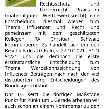
Bücher
Rechtsschutz und
Urhberrecht - Praxis im
Vita
Imaterialgüter- Wettbewerbsrecht) eine
Entscheidung, diesmal wieder zum
Kontakt
Thema Influencer und Recht und
gemeinsam mit dem geschätzeten
Datenschutz
Kollegen RA Chrsitian Schwarz
kommentieren. Es handelt sich um den
Beschluß des LG Köln, v. 27.10.2021 - 31 O
91/21 und die demnach die erste
AGB
erstinstanzliche Entscheidung zum
Abmahnung
Thema Werbekennzeichnung von
Aktuelle
Influencer Beiträgen nach nach den viel
diskutierten drei Entscheidungen des
Stunde
Bundesgerichtshof.
BGH
Beleidigung
Das LG setzt die dortigen Maßstäbe
Datenschutz
Punkt für Punkt um... Gerade arbeiten wir
Ebay
auch schon an einem Kommentar zu den