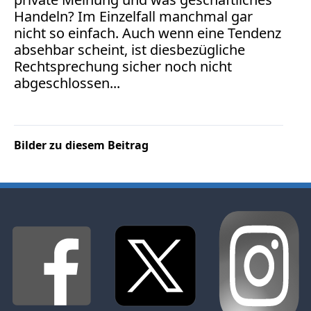
Verbraucherrecht
Handeln? Im Einzelfall manchmal gar
Volle
nicht so einfach. Auch wenn eine Tendenz
Kanne
absehbar scheint, ist diesbezügliche
Rechtsprechung sicher noch nicht
WDR
abgeschlossen...
Werbung
Wettbewerbsrecht
ZDF
online
Bilder zu diesem Beitrag
print