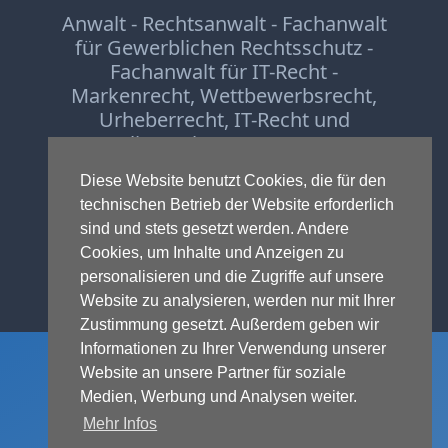
Anwalt - Rechtsanwalt - Fachanwalt
für Gewerblichen Rechtsschutz -
Fachanwalt für IT-Recht -
Markenrecht
,
Wettbewerbsrecht
,
Urheberrecht
,
IT-Recht und
Onlinerecht
,
E-Commerce
,
Designrecht
,
Medienrecht &
Diese Website benutzt Cookies, die für den
Presserecht
,
Datenschutzrecht
und
technischen Betrieb der Website erforderlich
Glücksspielrecht
-
Abmahnung
und
sind und stets gesetzt werden. Andere
Einstweilige Verfügung
Cookies, um Inhalte und Anzeigen zu
© 1999-2026 - RA Michael Terhaag,
personalisieren und die Zugriffe auf unsere
LL.M.
Website zu analysieren, werden nur mit Ihrer
Zustimmung gesetzt. Außerdem geben wir
Informationen zu Ihrer Verwendung unserer
Website an unsere Partner für soziale
Medien, Werbung und Analysen weiter.
Mehr Infos