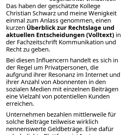
Bücher
Das haben der geschätzte Kollege
Christian Schwarz und meine Wenigkeit
Vita
einmal zum Anlass genommen, einen
kurzen
Überblick zur Rechtslage und
Kontakt
aktuellen Entscheidungen (Volltext)
in
der Fachzeitschrift Kommunikation und
Datenschutz
Recht zu geben.
Bei diesen Influencern handelt es sich in
der Regel um Privatpersonen, die
aufgrund ihrer Resonanz im Internet und
AGB
ihrer Anzahl von Abonnenten in den
Abmahnung
sozialen Medien mit einzelnen Beiträgen
Aktuelle
eine Vielzahl von potentiellen Kunden
Stunde
erreichen.
BGH
Beleidigung
Unternehmen bezahlen mittlerweile für
Datenschutz
solche Beiträge teilweise wirklich
nennenswerte Geldbeträge. Eine dafür
Ebay