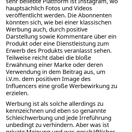
sehr beliebte Plattform ist Instagram, wo
Facebook
hauptsächlich Fotos und Videos
Fotorecht
veröffentlicht werden. Die Abonnenten
Google
könnten sich, wie bei einer klassischen
Haftung
Werbung auch, durch positive
Influencer
Darstellung sowie Kommentare über ein
Instagram
Produkt oder eine Dienstleistung zum
Internetrecht
Erwerb des Produkts veranlasst sehen.
Markenrecht
Teilweise reicht dabei die bloße
Meinungsfreiheit
Erwähnung einer Marke oder deren
Persönlichkeitsrecht
Verwendung in dem Beitrag aus, um
i.V.m. dem positiven Image des
Print
Influencers eine große Werbewirkung zu
Radio
erzielen.
Sportwetten
Werbung ist als solche allerdings zu
TV
kennzeichnen und eben so genannte
Tagesspiegel
Schleichwerbung und jede Irreführung
unbedingt zu verhindern. Aber was ist
Urheberrecht
private Meinung und was geschäftliches