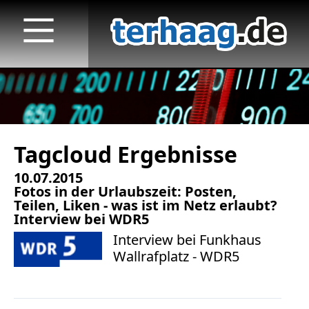
Tagcloud Ergebnisse
Startseite
10.07.2015
Veröffentlichungen
Fotos in der Urlaubszeit: Posten,
Teilen, Liken - was ist im Netz erlaubt?
TV
Interview bei WDR5
Interview bei Funkhaus
Radio
Wallrafplatz - WDR5
print & online