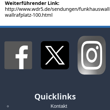
Bücher
Weiterführender Link:
http://www.wdr5.de/sendungen/funkhauswallr
Vita
wallrafplatz-100.html
Kontakt
Datenschutz
AGB
Abmahnung
Aktuelle
Stunde
BGH
Beleidigung
Quicklinks
Datenschutz
Ebay
Kontakt