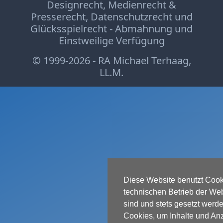
Verbraucherrecht
Designrecht
,
Medienrecht &
Volle
Presserecht
,
Datenschutzrecht
und
Glücksspielrecht
-
Abmahnung
und
Kanne
Einstweilige Verfügung
WDR
© 1999-2026 - RA Michael Terhaag,
Werbung
LL.M.
Wettbewerbsrecht
ZDF
online
print
Diese Website benutzt Cooki
technischen Betrieb der Webs
sind und stets gesetzt werd
Cookies, um Inhalte und An