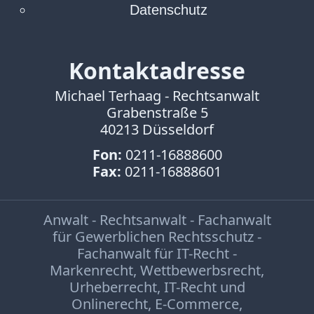
Facebook
Datenschutz
Fotorecht
Google
Haftung
Kontaktadresse
Influencer
Michael Terhaag - Rechtsanwalt
Instagram
Grabenstraße 5
Internetrecht
40213 Düsseldorf
Markenrecht
Meinungsfreiheit
Fon:
0211-16888600
Persönlichkeitsrecht
Fax:
0211-16888601
Print
Radio
Anwalt - Rechtsanwalt - Fachanwalt
Sportwetten
für Gewerblichen Rechtsschutz -
TV
Fachanwalt für IT-Recht -
Markenrecht
,
Wettbewerbsrecht
,
Tagesspiegel
Urheberrecht
,
IT-Recht und
Urheberrecht
Onlinerecht
,
E-Commerce
,