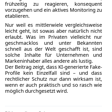
Facebook
frühzeitig zu reagieren, konsequent
vorzugehen und ein aktives Monitoring zu
Fotorecht
etablieren.
Google
Haftung
Nur weil es mittlerwiele vergleichsweise
Influencer
leicht geht, ist sowas aber natürlich nicht
Instagram
erlaubt. Was im Privaten vielleicht nur
Internetrecht
geschmacklos und unter Bekannten
Markenrecht
schnell aus der Welt geschafft ist, sind
Meinungsfreiheit
solche
Inhalte für Unternehmen und
Persönlichkeitsrecht
Markeninhaber alles andere als lustig.
Der Beitrag zeigt, dass KI-generierte Fake-
Print
Profile kein Einzelfall sind – und dass
Radio
rechtlicher Schutz nur dann wirksam ist,
Sportwetten
wenn er auch praktisch und so rasch wie
TV
möglich durchgesetzt wird.
Tagesspiegel
Urheberrecht