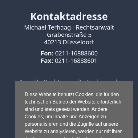
Kontaktadresse
Michael Terhaag - Rechtsanwalt
Grabenstraße 5
40213 Düsseldorf
Fon:
0211-16888600
Fax:
0211-16888601
Anwalt - Rechtsanwalt - Fachanwalt
für Gewerblichen Rechtsschutz -
Diese Website benutzt Cookies, die für den
Fachanwalt für IT-Recht -
technischen Betrieb der Website erforderlich
Markenrecht
,
Wettbewerbsrecht
,
sind und stets gesetzt werden. Andere
Urheberrecht
,
IT-Recht und
Cookies, um Inhalte und Anzeigen zu
Onlinerecht
,
E-Commerce
,
personalisieren und die Zugriffe auf unsere
Designrecht
,
Medienrecht &
Website zu analysieren, werden nur mit Ihrer
Presserecht
,
Datenschutzrecht
und