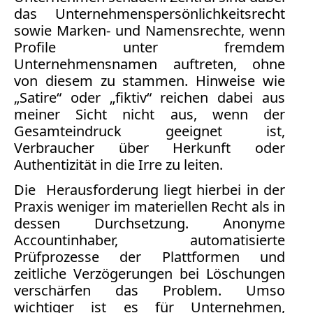
Bücher
das Unternehmenspersönlichkeitsrecht
sowie Marken- und Namensrechte, wenn
Vita
Profile unter fremdem
Unternehmensnamen auftreten, ohne
Kontakt
von diesem zu stammen. Hinweise wie
„Satire“ oder „fiktiv“ reichen dabei aus
Datenschutz
meiner Sicht nicht aus, wenn der
Gesamteindruck geeignet ist,
Verbraucher über Herkunft oder
Authentizität in die Irre zu leiten.
AGB
Die Herausforderung liegt hierbei in der
Abmahnung
Praxis weniger im materiellen Recht als in
Aktuelle
dessen Durchsetzung. Anonyme
Stunde
Accountinhaber, automatisierte
BGH
Prüfprozesse der Plattformen und
Beleidigung
zeitliche Verzögerungen bei Löschungen
Datenschutz
verschärfen das Problem. Umso
Ebay
wichtiger ist es für Unternehmen,