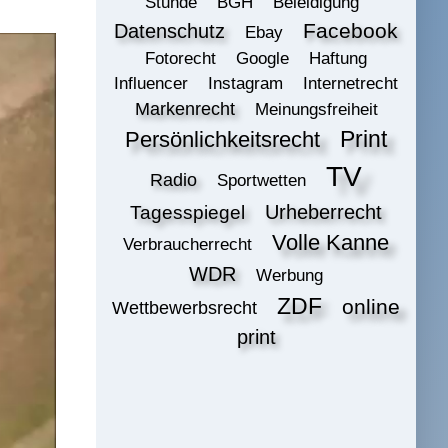
Stunde
BGH
Beleidigung
Datenschutz
Facebook
Ebay
Fotorecht
Google
Haftung
Influencer
Instagram
Internetrecht
Markenrecht
Meinungsfreiheit
Print
Persönlichkeitsrecht
TV
Radio
Sportwetten
Urheberrecht
Tagesspiegel
Volle Kanne
Verbraucherrecht
WDR
Werbung
ZDF
online
Wettbewerbsrecht
print