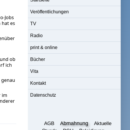
Veröffentlichungen
ro-Jobs
 hat es
TV
Radio
genüber
print & online
 und ob
Bücher
rf ich
Vita
b genau
Kontakt
r im
Datenschutz
anderer
Abmahnung
AGB
Aktuelle