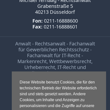
Michael Terhaag - Rechtsanwalt
Grabenstraße 5
40213 Düsseldorf
Fon:
0211-16888600
Fax:
0211-16888601
Anwalt - Rechtsanwalt - Fachanwalt
für Gewerblichen Rechtsschutz -
Fachanwalt für IT-Recht -
Markenrecht
,
Wettbewerbsrecht
,
Urheberrecht
,
IT-Recht und
Onlinerecht
,
E-Commerce
,
Designrecht
,
Medienrecht &
Diese Website benutzt Cookies, die für den
Presserecht
,
Datenschutzrecht
und
technischen Betrieb der Website erforderlich
Glücksspielrecht
-
Abmahnung
und
sind und stets gesetzt werden. Andere
Einstweilige Verfügung
Cookies, um Inhalte und Anzeigen zu
© 1999-2026 - RA Michael Terhaag,
personalisieren und die Zugriffe auf unsere