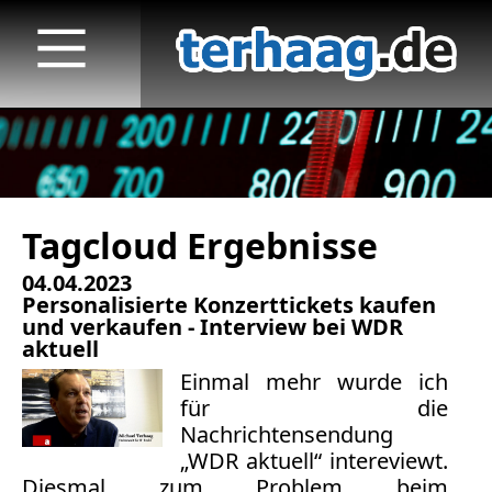
Tagcloud Ergebnisse
Startseite
04.04.2023
Veröffentlichungen
Personalisierte Konzerttickets kaufen
und verkaufen - Interview bei WDR
TV
aktuell
Einmal mehr wurde ich
Radio
für die
Nachrichtensendung
print & online
„WDR aktuell“ intereviewt.
Diesmal zum Problem beim