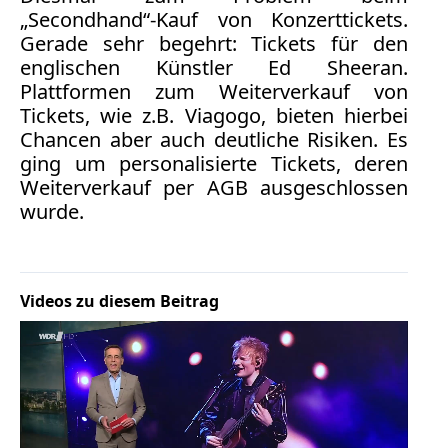
Bücher
„Secondhand“-Kauf von Konzerttickets.
Gerade sehr begehrt: Tickets für den
Vita
englischen Künstler Ed Sheeran.
Plattformen zum Weiterverkauf von
Kontakt
Tickets, wie z.B. Viagogo, bieten hierbei
Chancen aber auch deutliche Risiken. Es
Datenschutz
ging um personalisierte Tickets, deren
Weiterverkauf per AGB ausgeschlossen
wurde.
AGB
Abmahnung
Aktuelle
Videos zu diesem Beitrag
Stunde
BGH
Beleidigung
Datenschutz
Ebay