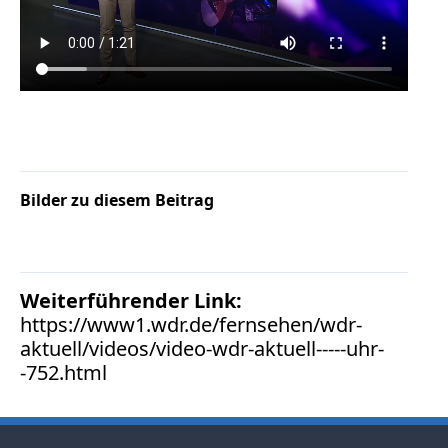
Facebook
Fotorecht
Google
Haftung
Influencer
Instagram
Internetrecht
Markenrecht
Bilder zu diesem Beitrag
Meinungsfreiheit
Persönlichkeitsrecht
Print
Weiterführender Link:
Radio
https://www1.wdr.de/fernsehen/wdr-
Sportwetten
aktuell/videos/video-wdr-aktuell-----uhr-
TV
-752.html
Tagesspiegel
Urheberrecht