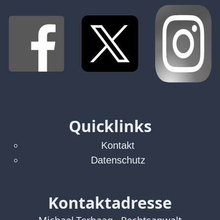
Verbraucherrecht
Volle
Kanne
WDR
Werbung
Wettbewerbsrecht
ZDF
online
print
Quicklinks
Kontakt
Datenschutz
Kontaktadresse