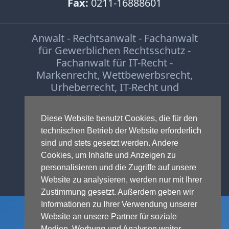
Fax:
0211-16888601
Anwalt - Rechtsanwalt - Fachanwalt
für Gewerblichen Rechtsschutz -
Fachanwalt für IT-Recht -
Markenrecht
,
Wettbewerbsrecht
,
Urheberrecht
,
IT-Recht und
Onlinerecht
,
E-Commerce
,
Designrecht
,
Medienrecht &
Diese Website benutzt Cookies, die für den
Presserecht
,
Datenschutzrecht
und
technischen Betrieb der Website erforderlich
Glücksspielrecht
-
Abmahnung
und
sind und stets gesetzt werden. Andere
Einstweilige Verfügung
Cookies, um Inhalte und Anzeigen zu
© 1999-2026 - RA Michael Terhaag,
personalisieren und die Zugriffe auf unsere
LL.M.
Website zu analysieren, werden nur mit Ihrer
Zustimmung gesetzt. Außerdem geben wir
Informationen zu Ihrer Verwendung unserer
Website an unsere Partner für soziale
Medien, Werbung und Analysen weiter.