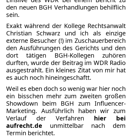
Bücher
den neuen BGH Verhandlungen behilflich
sein.
Vita
Exakt während der Kollege Rechtsanwalt
Kontakt
Christian Schwarz und ich als einzige
externe Besucher (!) im Zuschauerbereich
Datenschutz
den Ausführungen des Gerichts und den
dort tätigen BGH-Kollegen zuhören
durften, wurde der Beitrag im WDR Radio
ausgestrahlt. Ein kleines Zitat von mir hat
es auch noch hineingeschaftt.
AGB
Abmahnung
Weil es eben doch so wenig war hier noch
Aktuelle
ein bisschen mehr zum zweiten großen
Stunde
Showdown beim BGH zum Influencer-
BGH
Marketing. Ausführlich haben wir zum
Beleidigung
Verlauf der Verfahren
hier bei
Datenschutz
aufrecht.de
unmittelbar nach dem
Termin berichtet.
Ebay