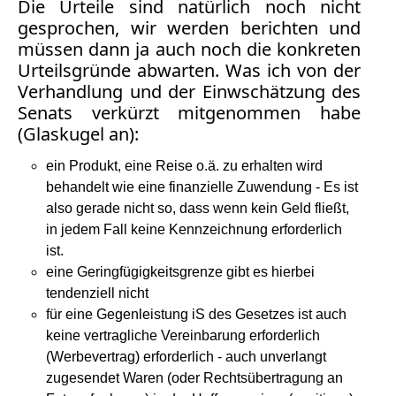
Die Urteile sind natürlich noch nicht
Facebook
gesprochen, wir werden berichten und
Fotorecht
müssen dann ja auch noch die konkreten
Google
Urteilsgründe abwarten. Was ich von der
Haftung
Verhandlung und der Einwschätzung des
Influencer
Senats verkürzt mitgenommen habe
Instagram
(Glaskugel an):
Internetrecht
Markenrecht
ein Produkt, eine Reise o.ä. zu erhalten wird
Meinungsfreiheit
behandelt wie eine finanzielle Zuwendung - Es ist
Persönlichkeitsrecht
also gerade nicht so, dass wenn kein Geld fließt,
in jedem Fall keine Kennzeichnung erforderlich
Print
ist.
Radio
eine Geringfügigkeitsgrenze gibt es hierbei
Sportwetten
tendenziell nicht
TV
für eine Gegenleistung iS des Gesetzes ist auch
keine vertragliche Vereinbarung erforderlich
Tagesspiegel
(Werbevertrag) erforderlich - auch unverlangt
Urheberrecht
zugesendet Waren (oder Rechtsübertragung an