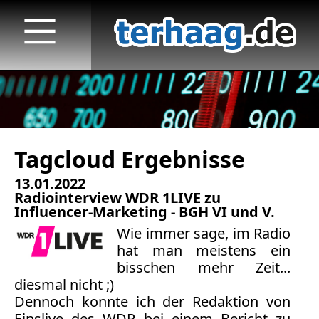
Tagcloud Ergebnisse
Startseite
13.01.2022
Veröffentlichungen
Radiointerview WDR 1LIVE zu
Influencer-Marketing - BGH VI und V.
TV
Wie immer sage, im Radio
hat man meistens ein
Radio
bisschen mehr Zeit...
diesmal nicht ;)
print & online
Dennoch konnte ich der Redaktion von
Einslive des WDR bei einem Bericht zu