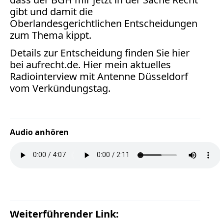
Verbraucherrecht
gibt und damit die
Volle
Oberlandesgerichtlichen Entscheidungen
Kanne
zum Thema kippt.
WDR
Details zur Entscheidung finden Sie hier
Werbung
bei
aufrecht.de. Hier mein aktuelles
Wettbewerbsrecht
Radiointerview mit Antenne Düsseldorf
ZDF
vom Verkündungstag.
online
print
Audio anhören
Weiterführender Link: