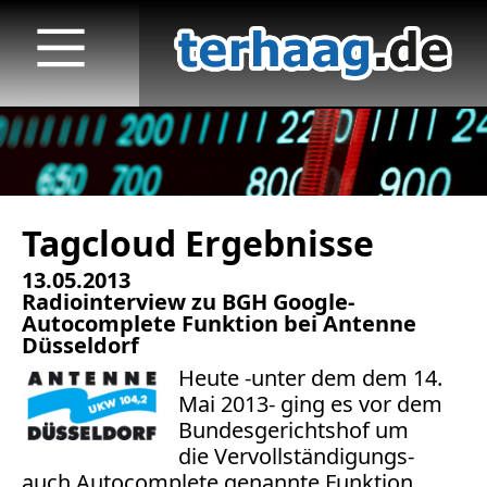
Tagcloud Ergebnisse
Startseite
13.05.2013
Veröffentlichungen
Radiointerview zu BGH Google-
Autocomplete Funktion bei Antenne
TV
Düsseldorf
Heute -unter dem dem 14.
Radio
Mai 2013- ging es vor dem
Bundesgerichtshof um
print & online
die Vervollständigungs-
auch Autocomplete genannte Funktion