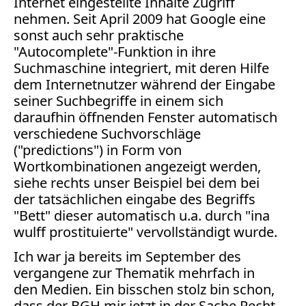
Internet eingestellte Inhalte Zugriff
Facebook
nehmen. Seit April 2009 hat Google eine
Fotorecht
sonst auch sehr praktische
Google
"Autocomplete"-Funktion in ihre
Haftung
Suchmaschine integriert, mit deren Hilfe
Influencer
dem Internetnutzer während der Eingabe
Instagram
seiner Suchbegriffe in einem sich
Internetrecht
daraufhin öffnenden Fenster automatisch
Markenrecht
verschiedene Suchvorschläge
Meinungsfreiheit
("predictions") in Form von
Persönlichkeitsrecht
Wortkombinationen angezeigt werden,
siehe rechts unser Beispiel bei dem bei
Print
der tatsächlichen eingabe des Begriffs
Radio
"Bett" dieser automatisch u.a. durch "ina
Sportwetten
wulff prostituierte" vervollständigt wurde.
TV
Ich war ja bereits im September des
Tagesspiegel
vergangene zur Thematik mehrfach in
den Medien. Ein bisschen stolz bin schon,
Urheberrecht
dass der BGH mir jetzt in der Sache Recht