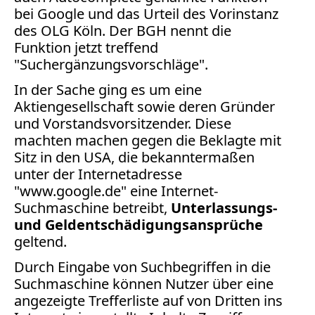
Bücher
bei Google und das Urteil des Vorinstanz
des OLG Köln. Der BGH nennt die
Vita
Funktion jetzt treffend
"Suchergänzungsvorschläge".
Kontakt
In der Sache ging es um eine
Datenschutz
Aktiengesellschaft sowie deren Gründer
und Vorstandsvorsitzender. Diese
machten machen gegen die Beklagte mit
Sitz in den USA, die bekanntermaßen
unter der Internetadresse
AGB
"www.google.de" eine Internet-
Abmahnung
Suchmaschine betreibt,
Unterlassungs-
Aktuelle
und Geldentschädigungsansprüche
Stunde
geltend.
BGH
Beleidigung
Durch Eingabe von Suchbegriffen in die
Datenschutz
Suchmaschine können Nutzer über eine
angezeigte Trefferliste auf von Dritten ins
Ebay