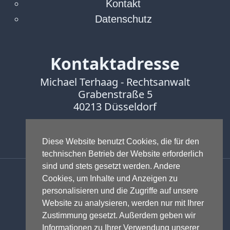
Kontakt
Datenschutz
Kontaktadresse
Michael Terhaag - Rechtsanwalt
Grabenstraße 5
40213 Düsseldorf
Fon:
0211-16888600
Fax:
0211-16888601
Diese Website benutzt Cookies, die für den
technischen Betrieb der Website erforderlich
sind und stets gesetzt werden. Andere
Anwalt - Rechtsanwalt - Fachanwalt
Cookies, um Inhalte und Anzeigen zu
für Gewerblichen Rechtsschutz -
personalisieren und die Zugriffe auf unsere
Fachanwalt für IT-Recht -
Website zu analysieren, werden nur mit Ihrer
Markenrecht
,
Wettbewerbsrecht
,
Zustimmung gesetzt. Außerdem geben wir
Urheberrecht
,
IT-Recht und
Informationen zu Ihrer Verwendung unserer