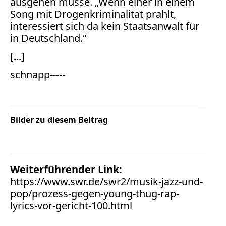
ausgehen müsse. „Wenn einer in einem
Verbraucherrecht
Song mit Drogenkriminalität prahlt,
Volle
interessiert sich da kein Staatsanwalt für
Kanne
in Deutschland.“
WDR
[...]
Werbung
schnapp-----
Wettbewerbsrecht
ZDF
online
Bilder zu diesem Beitrag
print
Weiterführender Link:
https://www.swr.de/swr2/musik-jazz-und-
pop/prozess-gegen-young-thug-rap-
lyrics-vor-gericht-100.html