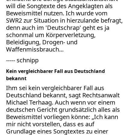
Bücher
will die Songtexte des Angeklagten als
Beweismittel nutzen. Ich wurde vom
Vita
SWR2 zur Situation in hierzulande befragt,
denn auch im 'Deutschrap' geht es ja
Kontakt
schonmal um Körperverletzung,
Beleidigung, Drogen- und
Datenschutz
Waffenmissbrauch...
----- schnipp
Kein vergleichbarer Fall aus Deutschland
AGB
bekannt
Abmahnung
Ihm sei kein vergleichbarer Fall aus
Aktuelle
Deutschland bekannt, sagt Rechtsanwalt
Stunde
Michael Terhaag. Auch wenn vor einem
BGH
deutschen Gericht grundsätzlich alles als
Beleidigung
Beweismittel vorliegen könne: „Ich kann
Datenschutz
mir nicht vorstellen, dass es auf
Ebay
Grundlage eines Songtextes zu einer