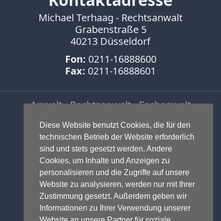
Michael Terhaag - Rechtsanwalt
Grabenstraße 5
40213 Düsseldorf
Fon:
0211-16888600
Fax:
0211-16888601
Anwalt - Rechtsanwalt - Fachanwalt
für Gewerblichen Rechtsschutz -
Diese Website benutzt Cookies, die für den
Fachanwalt für IT-Recht -
technischen Betrieb der Website erforderlich
Markenrecht
,
Wettbewerbsrecht
,
sind und stets gesetzt werden. Andere
Urheberrecht
,
IT-Recht und
Cookies, um Inhalte und Anzeigen zu
Onlinerecht
,
E-Commerce
,
personalisieren und die Zugriffe auf unsere
Designrecht
,
Medienrecht &
Website zu analysieren, werden nur mit Ihrer
Presserecht
,
Datenschutzrecht
und
Zustimmung gesetzt. Außerdem geben wir
Glücksspielrecht
-
Abmahnung
und
Informationen zu Ihrer Verwendung unserer
Einstweilige Verfügung
Website an unsere Partner für soziale