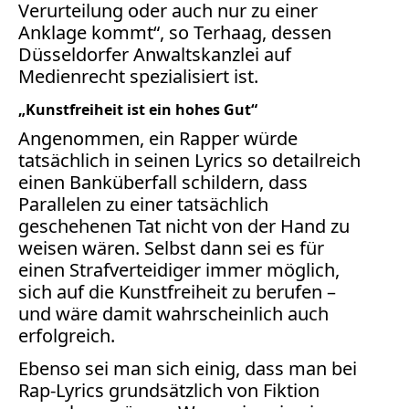
Facebook
Verurteilung oder auch nur zu einer
Anklage kommt“, so Terhaag, dessen
Fotorecht
Düsseldorfer Anwaltskanzlei auf
Google
Medienrecht spezialisiert ist.
Haftung
Influencer
„Kunstfreiheit ist ein hohes Gut“
Instagram
Angenommen, ein Rapper würde
Internetrecht
tatsächlich in seinen Lyrics so detailreich
Markenrecht
einen Banküberfall schildern, dass
Meinungsfreiheit
Parallelen zu einer tatsächlich
Persönlichkeitsrecht
geschehenen Tat nicht von der Hand zu
weisen wären. Selbst dann sei es für
Print
einen Strafverteidiger immer möglich,
Radio
sich auf die Kunstfreiheit zu berufen –
Sportwetten
und wäre damit wahrscheinlich auch
TV
erfolgreich.
Tagesspiegel
Ebenso sei man sich einig, dass man bei
Urheberrecht
Rap-Lyrics grundsätzlich von Fiktion