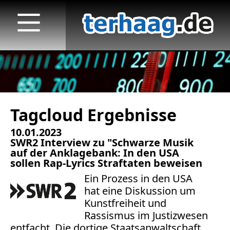
Tagcloud Ergebnisse
Startseite
10.01.2023
Veröffentlichungen
SWR2 Interview zu "Schwarze Musik
auf der Anklagebank: In den USA
TV
sollen Rap-Lyrics Straftaten beweisen
Ein Prozess in den USA
Radio
hat eine Diskussion um
Kunstfreiheit und
print & online
Rassismus im Justizwesen
entfacht. Die dortige Staatsanwaltschaft