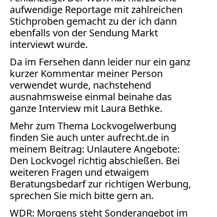
Bücher
aufwendige Reportage mit zahlreichen
Stichproben gemacht zu der ich dann
Vita
ebenfalls von der Sendung Markt
interviewt wurde.
Kontakt
Da im Fersehen dann leider nur ein ganz
Datenschutz
kurzer Kommentar meiner Person
verwendet wurde, nachstehend
ausnahmsweise einmal beinahe das
ganze Interview mit Laura Bethke.
AGB
Mehr zum Thema Lockvogelwerbung
Abmahnung
finden Sie auch unter aufrecht.de in
Aktuelle
meinem Beitrag:
Unlautere Angebote:
Stunde
Den Lockvogel richtig abschießen
. Bei
BGH
weiteren Fragen und etwaigem
Beleidigung
Beratungsbedarf zur richtigen Werbung,
Datenschutz
sprechen Sie mich bitte gern an.
Ebay
WDR: Morgens steht Sonderangebot im