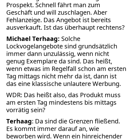
Facebook
Prospekt. Schnell fährt man zum
Geschäft und will zuschlagen. Aber
Fotorecht
Fehlanzeige. Das Angebot ist bereits
Google
ausverkauft. Ist das überhaupt rechtens?
Haftung
Influencer
Michael Terhaag:
Solche
Instagram
Lockvogelangebote sind grundsätzlich
Internetrecht
immer dann unzulässig, wenn nicht
Markenrecht
genug Exemplare da sind. Das heißt,
Meinungsfreiheit
wenn etwas im Regelfall schon am ersten
Persönlichkeitsrecht
Tag mittags nicht mehr da ist, dann ist
das eine klassische unlautere Werbung.
Print
WDR: Das heißt also, das Produkt muss
Radio
am ersten Tag mindestens bis mittags
Sportwetten
vorrätig sein?
TV
Terhaag
: Da sind die Grenzen fließend.
Tagesspiegel
Es kommt immer darauf an, wie
Urheberrecht
beworben wird. Wenn ein hinreichender