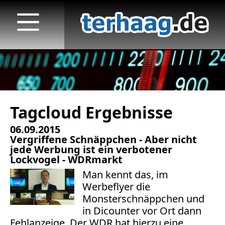
Tagcloud Ergebnisse
Startseite
06.09.2015
Veröffentlichungen
Vergriffene Schnäppchen - Aber nicht
jede Werbung ist ein verbotener
TV
Lockvogel - WDRmarkt
Man kennt das, im
Radio
Werbeflyer die
Monsterschnäppchen und
print & online
in Dicounter vor Ort dann
Fehlanzeige. Der WDR hat hierzu eine