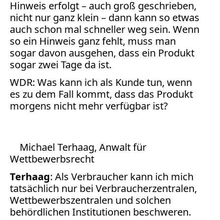
Verbraucherrecht
Hinweis erfolgt – auch groß geschrieben,
Volle
nicht nur ganz klein – dann kann so etwas
auch schon mal schneller weg sein. Wenn
Kanne
so ein Hinweis ganz fehlt, muss man
WDR
sogar davon ausgehen, dass ein Produkt
Werbung
sogar zwei Tage da ist.
Wettbewerbsrecht
WDR: Was kann ich als Kunde tun, wenn
ZDF
es zu dem Fall kommt, dass das Produkt
online
morgens nicht mehr verfügbar ist?
print
Michael Terhaag, Anwalt für
Wettbewerbsrecht
Terhaag
: Als Verbraucher kann ich mich
tatsächlich nur bei Verbraucherzentralen,
Wettbewerbszentralen und solchen
behördlichen Institutionen beschweren.