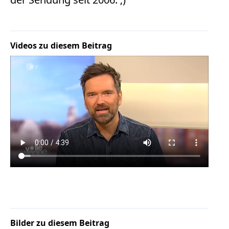
Facebook
Fotorecht
Google
Haftung
Videos zu diesem Beitrag
Influencer
Instagram
Internetrecht
Markenrecht
Meinungsfreiheit
Persönlichkeitsrecht
Print
Radio
Sportwetten
TV
Tagesspiegel
Urheberrecht
Bilder zu diesem Beitrag