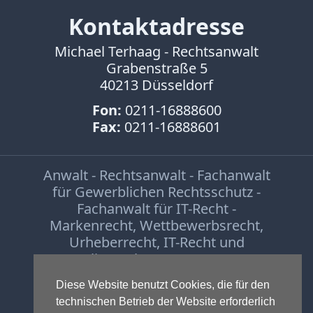
Kontaktadresse
Michael Terhaag - Rechtsanwalt
Grabenstraße 5
40213 Düsseldorf
Fon:
0211-16888600
Fax:
0211-16888601
Anwalt - Rechtsanwalt - Fachanwalt
für Gewerblichen Rechtsschutz -
Fachanwalt für IT-Recht -
Markenrecht
,
Wettbewerbsrecht
,
Urheberrecht
,
IT-Recht und
Onlinerecht
,
E-Commerce
,
Designrecht
,
Medienrecht &
Diese Website benutzt Cookies, die für den
Presserecht
,
Datenschutzrecht
und
technischen Betrieb der Website erforderlich
Glücksspielrecht
-
Abmahnung
und