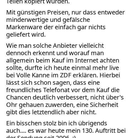
Teilen kopiert wurden.
Bücher
Mit günstigen Preisen, nur dass entweder
Vita
minderwertige und gefälsche
Markenware der einfach gar nichts
Kontakt
geliefert wird.
Wie man solche Anbieter vielleicht
Datenschutz
dennoch erkennt und worauf man
allgemein beim Kauf im Internet achten
sollte, durfte ich heute einmal mehr live
bei Volle Kanne im ZDF erklären. Hierbei
AGB
lässt sich schon sagen, dass eine
Abmahnung
freundliches Telefonat vor dem Kauf die
Aktuelle
Chancen deutlich verbessert, nicht über's
Stunde
Ohr gehauen zuwerden, eine Sicherheit
BGH
gibt dies letztendlich aber nicht.
Beleidigung
Ein bisschen stolz bin ich übrigends
Datenschutz
auch.... es war heute mein 130. Auftritt bei
Ebay
der Sendung
seit 2006. ;)