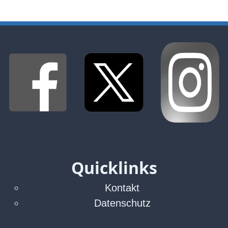
Verbraucherrecht
Volle
Kanne
WDR
Werbung
Wettbewerbsrecht
ZDF
online
print
Quicklinks
Kontakt
Datenschutz