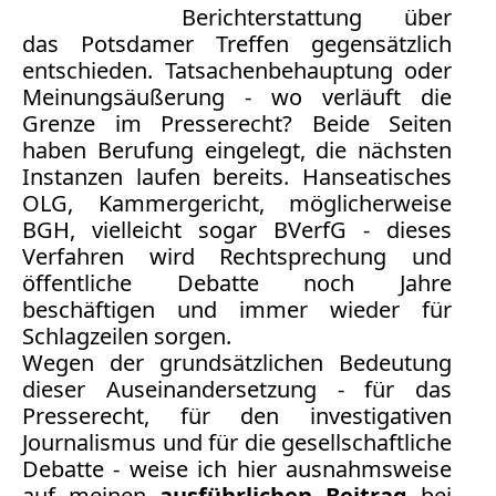
Bücher
Berichterstattung über
das Potsdamer Treffen gegensätzlich
Vita
entschieden. Tatsachenbehauptung oder
Meinungsäußerung - wo verläuft die
Kontakt
Grenze im Presserecht? Beide Seiten
haben Berufung eingelegt, die nächsten
Datenschutz
Instanzen laufen bereits. Hanseatisches
OLG, Kammergericht, möglicherweise
BGH, vielleicht sogar BVerfG - dieses
Verfahren wird Rechtsprechung und
AGB
öffentliche Debatte noch Jahre
Abmahnung
beschäftigen und immer wieder für
Aktuelle
Schlagzeilen sorgen.
Wegen der grundsätzlichen Bedeutung
Stunde
dieser Auseinandersetzung - für das
BGH
Presserecht, für den investigativen
Beleidigung
Journalismus und für die gesellschaftliche
Datenschutz
Debatte - weise ich hier ausnahmsweise
Ebay
auf meinen
ausführlichen Beitrag
bei