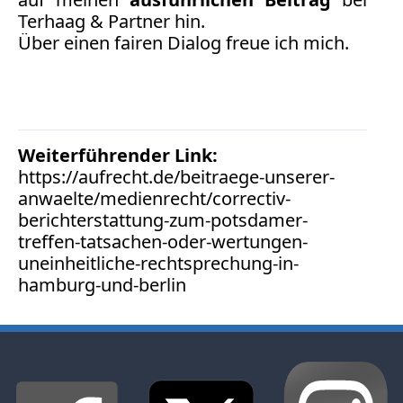
Facebook
Terhaag & Partner
hin.
Fotorecht
Über einen
fairen Dialog
freue ich mich.
Google
Haftung
Influencer
Instagram
Internetrecht
Weiterführender Link:
Markenrecht
https://aufrecht.de/beitraege-unserer-
Meinungsfreiheit
anwaelte/medienrecht/correctiv-
Persönlichkeitsrecht
berichterstattung-zum-potsdamer-
treffen-tatsachen-oder-wertungen-
Print
uneinheitliche-rechtsprechung-in-
Radio
hamburg-und-berlin
Sportwetten
TV
Tagesspiegel
Urheberrecht