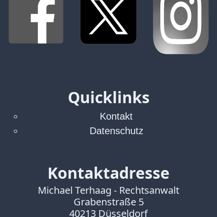
Verbraucherrecht
Volle
Kanne
WDR
Werbung
Wettbewerbsrecht
ZDF
Quicklinks
online
print
Kontakt
Datenschutz
Kontaktadresse
Michael Terhaag - Rechtsanwalt
Grabenstraße 5
40213 Düsseldorf