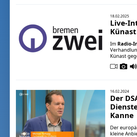
18.02.2025
Live-In
Künast
Im
Radio-I
Verhandlun
Künast geg
16.02.2024
Der DSA
Dienste
Kanne
Der europäi
kleine Anbi