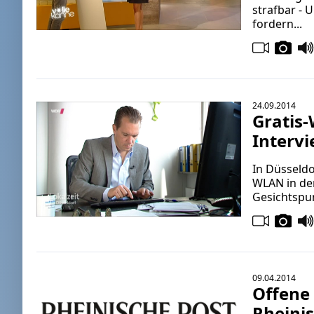
strafbar -
fordern...
24.09.2014
Gratis
Intervi
In Düsseld
WLAN in de
Gesichtspun
09.04.2014
Offene 
Rheini