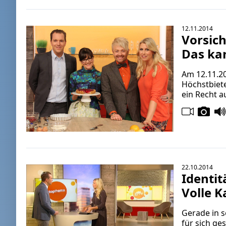
12.11.2014
Vorsic
Das ka
Am 12.11.20
Höchstbiete
ein Recht a
22.10.2014
Identit
Volle 
Gerade in s
für sich ge