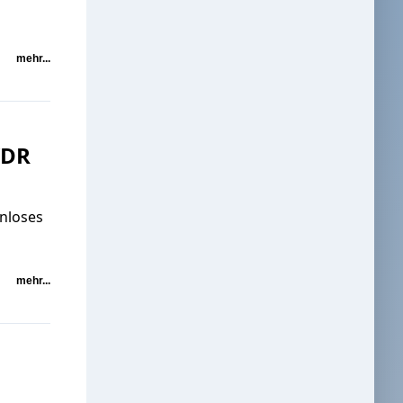
mehr...
WDR
nloses
mehr...