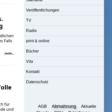
Veröffentlichungen
.
TV
g
Radio
dlichen
 Falls
print & online
Bücher
mehr...
Vita
Kontakt
Datenschutz
olle
ch für
Abmahnung
AGB
Aktuelle
Rede und