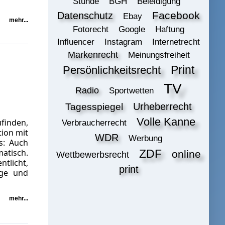
Stunde
BGH
Beleidigung
Datenschutz
Facebook
Ebay
mehr...
Fotorecht
Google
Haftung
Influencer
Instagram
Internetrecht
Markenrecht
Meinungsfreiheit
Print
Persönlichkeitsrecht
TV
Radio
Sportwetten
Urheberrecht
Tagesspiegel
Volle Kanne
finden,
Verbraucherrecht
ion mit
WDR
Werbung
s: Auch
matisch.
ZDF
online
Wettbewerbsrecht
ntlicht,
print
age und
mehr...