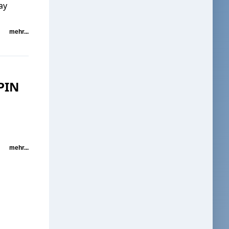
ay
mehr...
 PIN
mehr...