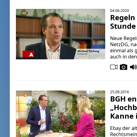
04.06.2020
Regeln 
Stunde
Neue Regeln
NetzDG, nac
einmal als 
auch in den
25.08.2016
BGH en
„Hochbi
Kanne 
Ebay der al
Rechtsmein