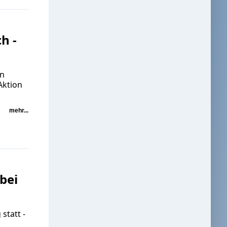
h -
in
Aktion
mehr...
 bei
statt -