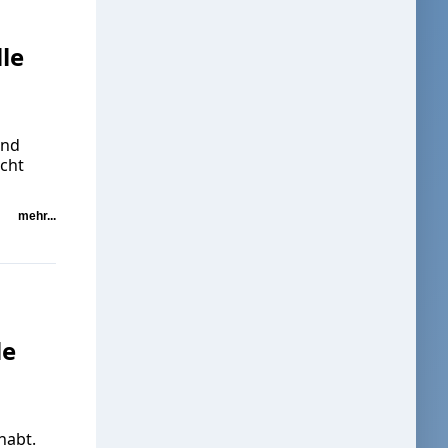
lle
und
icht
mehr...
le
habt.