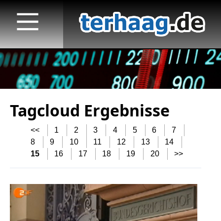
Tagcloud Ergebnisse
Startseite
<<
1
2
3
4
5
6
7
Veröffentlichungen
8
9
10
11
12
13
14
15
16
17
18
19
20
>>
TV
Radio
print & online