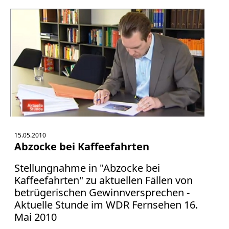
Facebook
Fotorecht
Google
Haftung
Influencer
Instagram
Internetrecht
Markenrecht
Meinungsfreiheit
Persönlichkeitsrecht
15.05.2010
Print
Abzocke bei Kaffeefahrten
Radio
Stellungnahme in "Abzocke bei
Sportwetten
Kaffeefahrten" zu aktuellen Fällen von
TV
betrügerischen Gewinnversprechen -
Tagesspiegel
Aktuelle Stunde im WDR Fernsehen 16.
Mai 2010
Urheberrecht