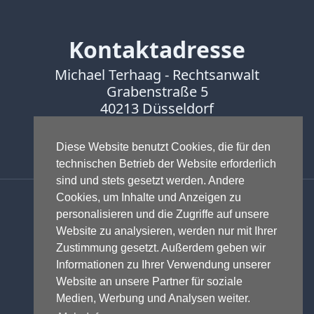
Kontaktadresse
Michael Terhaag - Rechtsanwalt
Grabenstraße 5
40213 Düsseldorf
Fon:
0211-16888600
Fax:
0211-16888601
Diese Website benutzt Cookies, die für den
technischen Betrieb der Website erforderlich
sind und stets gesetzt werden. Andere
Anwalt - Rechtsanwalt - Fachanwalt
Cookies, um Inhalte und Anzeigen zu
für Gewerblichen Rechtsschutz -
personalisieren und die Zugriffe auf unsere
Fachanwalt für IT-Recht -
Website zu analysieren, werden nur mit Ihrer
Markenrecht
,
Wettbewerbsrecht
,
Zustimmung gesetzt. Außerdem geben wir
Urheberrecht
,
IT-Recht und
Informationen zu Ihrer Verwendung unserer
Onlinerecht
,
E-Commerce
,
Website an unsere Partner für soziale
Designrecht
,
Medienrecht &
Medien, Werbung und Analysen weiter.