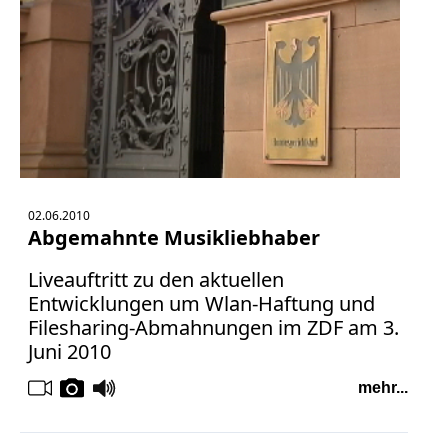
Bücher
Vita
Kontakt
Datenschutz
02.06.2010
Abgemahnte Musikliebhaber
AGB
Abmahnung
Liveauftritt zu den aktuellen
Aktuelle
Entwicklungen um Wlan-Haftung und
Filesharing-Abmahnungen im ZDF am 3.
Stunde
Juni 2010
BGH
Beleidigung
mehr...
Datenschutz
Ebay