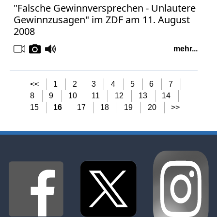
"Falsche Gewinnversprechen - Unlautere
Gewinnzusagen" im ZDF am 11. August
2008
mehr...
<<
1
2
3
4
5
6
7
8
9
10
11
12
13
14
15
16
17
18
19
20
>>