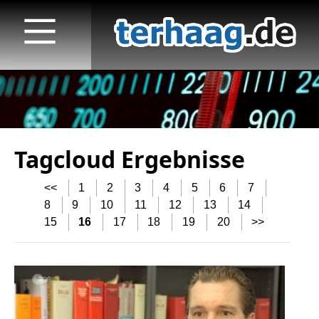
Tagcloud Ergebnisse
Startseite
<<
1
2
3
4
5
6
7
Veröffentlichungen
8
9
10
11
12
13
14
15
16
17
18
19
20
>>
TV
Radio
print & online