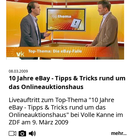
Facebook
Fotorecht
Google
Haftung
Influencer
Instagram
Internetrecht
Markenrecht
Meinungsfreiheit
08.03.2009
Persönlichkeitsrecht
10 Jahre eBay - Tipps & Tricks rund um
Print
das Onlineauktionshaus
Radio
Liveauftritt zum Top-Thema "10 Jahre
Sportwetten
eBay - Tipps & Tricks rund um das
TV
Onlineauktionshaus" bei Volle Kanne im
ZDF am 9. März 2009
Tagesspiegel
Urheberrecht
mehr...