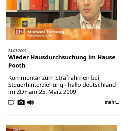
Bücher
Vita
Kontakt
Datenschutz
24.03.2009
Wieder Hausdurchsuchung im Hause
Pooth
AGB
Kommentar zum Strafrahmen bei
Abmahnung
Steuerhinterziehung - hallo deutschland
Aktuelle
im ZDF am 25. März 2009
Stunde
BGH
mehr...
Beleidigung
Datenschutz
Ebay