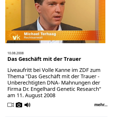
Bücher
Vita
Kontakt
Datenschutz
10.08.2008
Das Geschäft mit der Trauer
AGB
Liveaufritt bei Volle Kanne im ZDF zum
Abmahnung
Thema "Das Geschäft mit der Trauer -
Aktuelle
Unberechtigten DNA- Mahnungen der
Stunde
Firma Dr. Engelhard Genetic Research"
BGH
am 11. August 2008
Beleidigung
Datenschutz
mehr...
Ebay