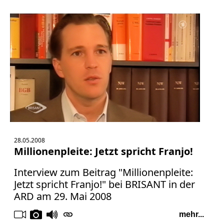
Facebook
Fotorecht
Google
Haftung
Influencer
Instagram
Internetrecht
Markenrecht
Meinungsfreiheit
Persönlichkeitsrecht
Print
28.05.2008
Millionenpleite: Jetzt spricht Franjo!
Radio
Sportwetten
Interview zum Beitrag "Millionenpleite:
TV
Jetzt spricht Franjo!" bei BRISANT in der
ARD am 29. Mai 2008
Tagesspiegel
Urheberrecht
mehr...