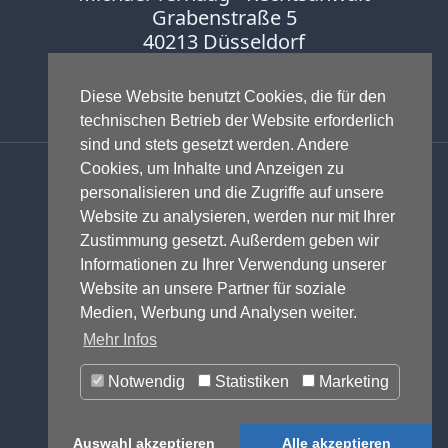
Grabenstraße 5
40213 Düsseldorf
Fon:
0211-16888600
Diese Website benutzt Cookies, die für den
Fax:
0211-16888601
technischen Betrieb der Website erforderlich
sind und stets gesetzt werden. Andere
Anwalt - Rechtsanwalt - Fachanwalt
Cookies, um Inhalte und Anzeigen zu
für Gewerblichen Rechtsschutz -
personalisieren und die Zugriffe auf unsere
Fachanwalt für IT-Recht -
Website zu analysieren, werden nur mit Ihrer
Markenrecht
,
Wettbewerbsrecht
,
Zustimmung gesetzt. Außerdem geben wir
Urheberrecht
,
IT-Recht und
Informationen zu Ihrer Verwendung unserer
Onlinerecht
,
E-Commerce
,
Website an unsere Partner für soziale
Designrecht
,
Medienrecht &
Medien, Werbung und Analysen weiter.
Presserecht
,
Datenschutzrecht
und
Mehr Infos
Glücksspielrecht
-
Abmahnung
und
Notwendig
Statistiken
Marketing
Einstweilige Verfügung
© 1999-2026 - RA Michael Terhaag,
Auswahl akzeptieren
Alle akzeptieren