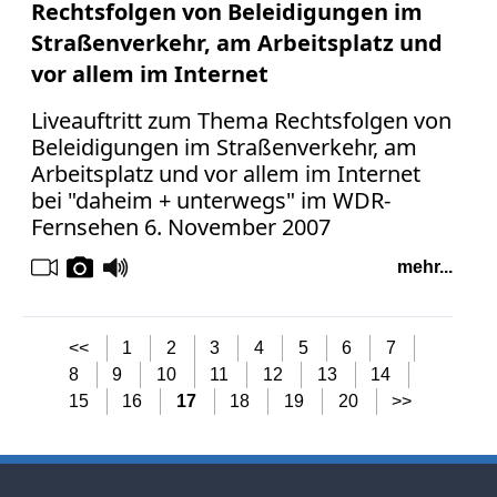
Rechtsfolgen von Beleidigungen im
Straßenverkehr, am Arbeitsplatz und
vor allem im Internet
Liveauftritt zum Thema Rechtsfolgen von
Beleidigungen im Straßenverkehr, am
Arbeitsplatz und vor allem im Internet
bei "daheim + unterwegs" im WDR-
Fernsehen 6. November 2007
mehr...
<<
1
2
3
4
5
6
7
8
9
10
11
12
13
14
15
16
17
18
19
20
>>