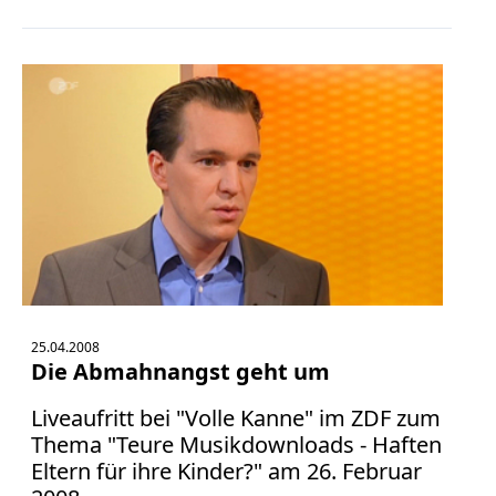
Verbraucherrecht
Volle
Kanne
WDR
Werbung
Wettbewerbsrecht
ZDF
online
print
25.04.2008
Die Abmahnangst geht um
Liveaufritt bei "Volle Kanne" im ZDF zum
Thema "Teure Musikdownloads - Haften
Eltern für ihre Kinder?" am 26. Februar