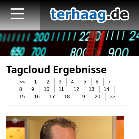
Tagcloud Ergebnisse
Startseite
<<
1
2
3
4
5
6
7
Veröffentlichungen
8
9
10
11
12
13
14
15
16
17
18
19
20
>>
TV
Radio
print & online