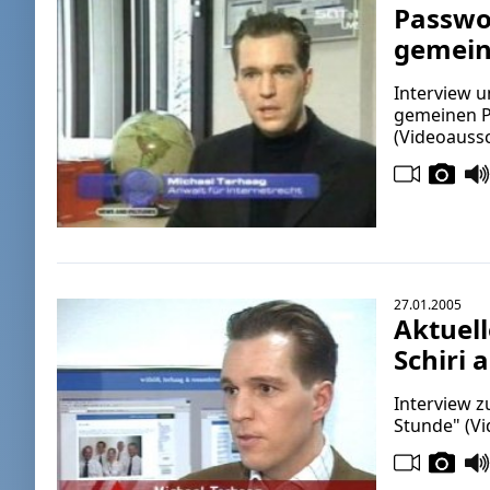
Passwor
gemein
Interview u
gemeinen P
(Videoaussc
27.01.2005
Aktuel
Schiri 
Interview z
Stunde" (V