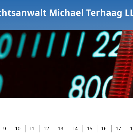
chtsanwalt Michael Terhaag L
9
10
11
12
13
14
15
16
17
1