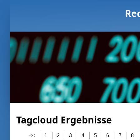
Re
Tagcloud Ergebnisse
<<
1
2
3
4
5
6
7
8