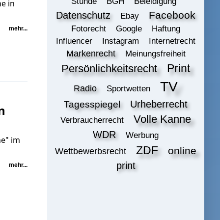
Stunde
BGH
Beleidigung
e in
Datenschutz
Facebook
Ebay
Fotorecht
Google
Haftung
mehr...
Influencer
Instagram
Internetrecht
Markenrecht
Meinungsfreiheit
Print
Persönlichkeitsrecht
TV
Radio
Sportwetten
Urheberrecht
Tagesspiegel
n
Volle Kanne
Verbraucherrecht
WDR
Werbung
ne" im
ZDF
online
Wettbewerbsrecht
print
mehr...