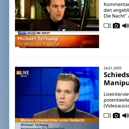
Kommentar 
den angebl
Die Nacht" 
24.01.2005
Schieds
Manipu
Liveintervi
potentieel
(Videoaussc