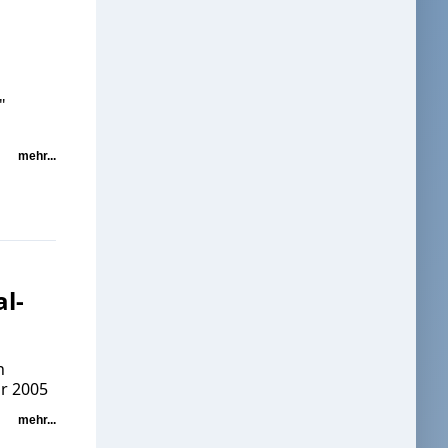
"
mehr...
l-
n
r 2005
mehr...