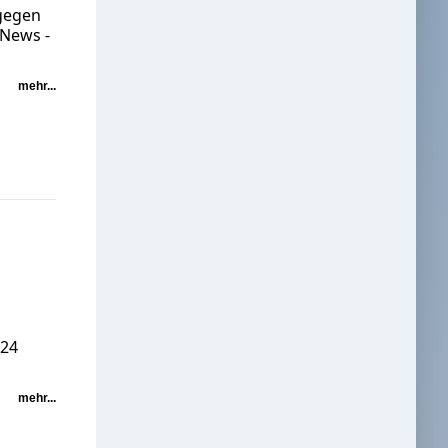
 gegen
 News -
mehr...
N24
mehr...