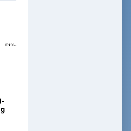
mehr...
1-
ng