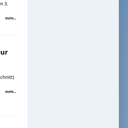
m 3.
mehr...
zur
chnitt)
mehr...