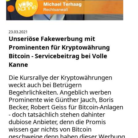
Verbraucherrecht
Volle
Kanne
WDR
23.03.2021
Werbung
Unseriöse Fakewerbung mit
Wettbewerbsrecht
Prominenten für Kryptowährung
ZDF
Bitcoin - Servicebeitrag bei Volle
online
Kanne
print
Die Kursrallye der Kryptowährungen
weckt auch bei Betrügern
Begehrlichkeiten. Angeblich werben
Prominente wie Günther Jauch, Boris
Becker, Robert Geiss für Bitcoin-Anlagen
- doch tatsächlich stehen dahinter
dubiose Anbieter, denn die Promis
wissen gar nichts von Bitcoin
geschweige denn haben dieser Werbung