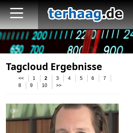
Tagcloud Ergebnisse
Startseite
<<
1
2
3
4
5
6
7
Veröffentlichungen
8
9
10
>>
TV
Radio
print & online