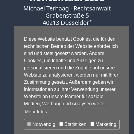
Michael Terhaag - Rechtsanwalt
Grabenstraße 5
40213 Düsseldorf
Fon:
0211-16888600
Fax:
0211-16888601
Diese Website benutzt Cookies, die für den
technischen Betrieb der Website erforderlich
sind und stets gesetzt werden. Andere
Anwalt - Rechtsanwalt - Fachanwalt
Cookies, um Inhalte und Anzeigen zu
für Gewerblichen Rechtsschutz -
personalisieren und die Zugriffe auf unsere
Fachanwalt für IT-Recht -
Website zu analysieren, werden nur mit Ihrer
Markenrecht
,
Wettbewerbsrecht
,
Zustimmung gesetzt. Außerdem geben wir
Urheberrecht
,
IT-Recht und
Informationen zu Ihrer Verwendung unserer
Onlinerecht
,
E-Commerce
,
Website an unsere Partner für soziale
Designrecht
,
Medienrecht &
Medien, Werbung und Analysen weiter.
Presserecht
,
Datenschutzrecht
und
Mehr Infos
Glücksspielrecht
-
Abmahnung
und
Notwendig
Statistiken
Marketing
Einstweilige Verfügung