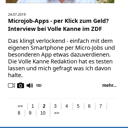
24.07.2019
Microjob-Apps - per Klick zum Geld?
Interview bei Volle Kanne im ZDF
Das klingt verlockend - einfach mit dem
eigenen Smartphone per Micro-Jobs und
besonderen App etwas dazuverdienen.
Die Volle Kanne Redaktion hat es testen
lassen und mich gefragt was ich davon
halte.
mehr...
<<
1
2
3
4
5
6
7
8
9
10
>>