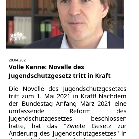
Bücher
Vita
Kontakt
Datenschutz
28.04.2021
Volle Kanne: Novelle des
Jugendschutzgesetz tritt in Kraft
AGB
Abmahnung
Die Novelle des Jugendschutzgesetzes
Aktuelle
tritt zum 1. Mai 2021 in Kraft! Nachdem
Stunde
der Bundestag Anfang März 2021 eine
BGH
umfassende Reform des
Beleidigung
Jugendschutzgesetzes beschlossen
Datenschutz
hatte, hat das "Zweite Gesetz zur
Änderung des Jugendschutzgesetzes" in
Ebay