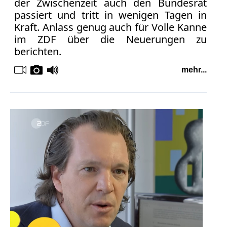
der Zwischenzeit auch den Bundesrat
Facebook
passiert und tritt in wenigen Tagen in
Fotorecht
Kraft. Anlass genug auch für Volle Kanne
Google
im ZDF über die Neuerungen zu
Haftung
berichten.
Influencer
Instagram
mehr...
Internetrecht
Markenrecht
Meinungsfreiheit
Persönlichkeitsrecht
Print
Radio
Sportwetten
TV
Tagesspiegel
Urheberrecht