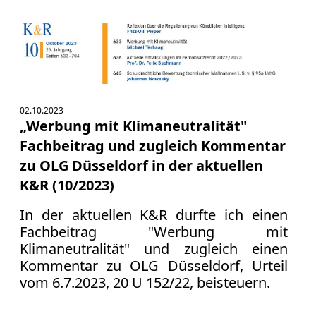
Verbraucherrecht
Volle
Kanne
WDR
Werbung
Wettbewerbsrecht
02.10.2023
ZDF
„Werbung mit Klimaneutralität"
Fachbeitrag und zugleich Kommentar
online
zu OLG Düsseldorf in der aktuellen
print
K&R (10/2023)
In der aktuellen K&R durfte ich einen
Fachbeitrag "Werbung mit
Klimaneutralität" und zugleich einen
Kommentar zu OLG Düsseldorf, Urteil
vom 6.7.2023, 20 U 152/22, beisteuern.