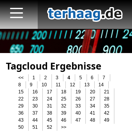
Tagcloud Ergebnisse
Startseite
<<
1
2
3
4
5
6
7
Veröffentlichungen
8
9
10
11
12
13
14
15
16
17
18
19
20
21
TV
22
23
24
25
26
27
28
Radio
29
30
31
32
33
34
35
36
37
38
39
40
41
42
print & online
43
44
45
46
47
48
49
50
51
52
>>