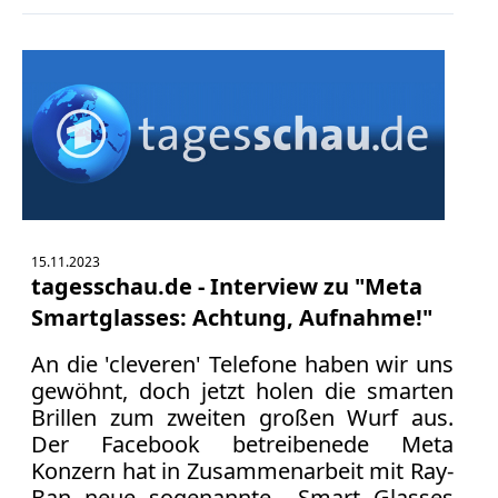
Bücher
Vita
Kontakt
Datenschutz
15.11.2023
AGB
tagesschau.de - Interview zu "Meta
Abmahnung
Smartglasses: Achtung, Aufnahme!"
Aktuelle
An die 'cleveren' Telefone haben wir uns
Stunde
gewöhnt, doch jetzt holen die smarten
BGH
Brillen zum zweiten großen Wurf aus.
Beleidigung
Der Facebook betreibenede Meta
Datenschutz
Konzern hat in Zusammenarbeit mit Ray-
Ebay
Ban neue sogenannte Smart Glasses