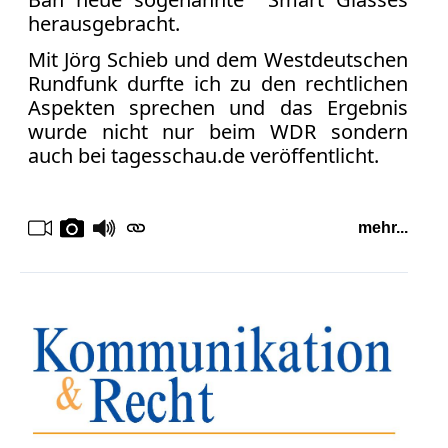
Facebook
herausgebracht.
Fotorecht
Mit Jörg Schieb und dem Westdeutschen
Google
Rundfunk durfte ich zu den rechtlichen
Haftung
Aspekten sprechen und das Ergebnis
Influencer
wurde nicht nur beim WDR sondern
Instagram
auch bei tagesschau.de veröffentlicht.
Internetrecht
Markenrecht
Meinungsfreiheit
mehr...
Persönlichkeitsrecht
Print
Radio
Sportwetten
TV
Tagesspiegel
Urheberrecht