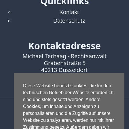
Quicklinks
Kontakt
Datenschutz
Kontaktadresse
Michael Terhaag - Rechtsanwalt
Grabenstraße 5
40213 Düsseldorf
Fon:
0211-16888600
Fax:
0211-16888601
Diese Website benutzt Cookies, die für den
technischen Betrieb der Website erforderlich
sind und stets gesetzt werden. Andere
Anwalt - Rechtsanwalt - Fachanwalt
Cookies, um Inhalte und Anzeigen zu
für Gewerblichen Rechtsschutz -
personalisieren und die Zugriffe auf unsere
Fachanwalt für IT-Recht -
Website zu analysieren, werden nur mit Ihrer
Markenrecht
,
Wettbewerbsrecht
,
Zustimmung gesetzt. Außerdem geben wir