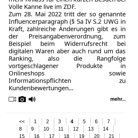
Volle Kanne live im ZDF.
Zum 28. Mai 2022 tritt der so genannte
Influencerparagraph (§ 5a IV S.2 UWG in
Kraft, zahlreiche Änderungen gibt es in
der Preisangabenverordnung, zum
Beispiel beim Widerrufsrecht bei
digitalen Waren aber auch rund um das
Ranking, also die Rangfolge
vortgeschlagener Produkte in
Onlineshops sowie
Informationspflichten zu
Kundenbewertungen...
mehr...
<<
1
2
3
4
5
6
7
8
9
10
11
12
13
14
15
16
17
18
19
20
21