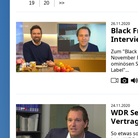
19
20
>>
26.11.2020
Black F
Intervi
Zum "Black 
November F
ominösen S
Label"...
24.11.2020
WDR Se
Vertrag
So etwas so