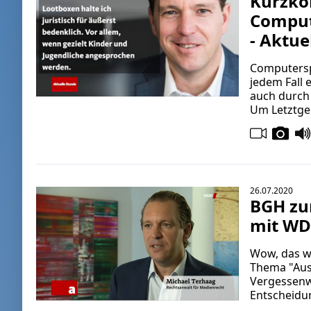
Kurzkom
Comput
- Aktue
Computerspi
jedem Fall 
auch durch 
Um Letztge
26.07.2020
BGH zu
mit WD
Wow, das w
Thema "Aus
Vergessenw
Entscheidu