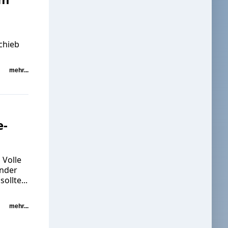
chieb
mehr...
e-
 Volle
ender
llte...
mehr...