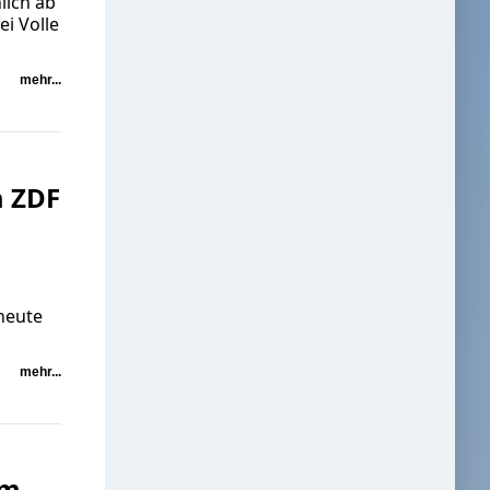
lich ab
i Volle
mehr...
m ZDF
 heute
mehr...
um