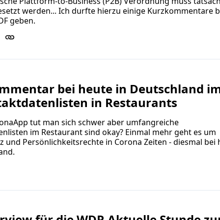
sche Plattform-to-Business (P2B) Verordnung muss tatsäch
etzt werden... Ich durfte hierzu einige Kurzkommentare be
DF geben.
mmentar bei heute in Deutschland i
aktdatenlisten in Restaurants
ronaApp tut man sich schwer aber umfangreiche
nlisten im Restaurant sind okay? Einmal mehr geht es um
 und Persönlichkeitsrechte in Corona Zeiten - diesmal bei
and.
erview für die WDR Aktuelle Stunde z