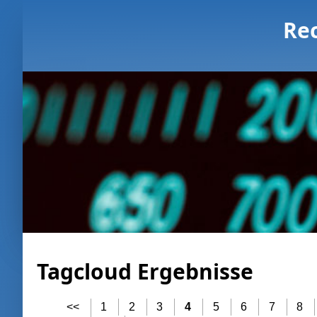
Re
Tagcloud Ergebnisse
<<
1
2
3
4
5
6
7
8