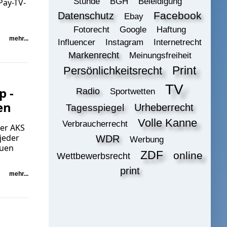
Stunde
BGH
Beleidigung
Pay-TV-
Datenschutz
Facebook
Ebay
Fotorecht
Google
Haftung
mehr...
Influencer
Instagram
Internetrecht
Markenrecht
Meinungsfreiheit
Print
Persönlichkeitsrecht
TV
p -
Radio
Sportwetten
en
Urheberrecht
Tagesspiegel
Volle Kanne
Verbraucherrecht
der AKS
jeder
WDR
Werbung
auen
ZDF
online
Wettbewerbsrecht
print
mehr...