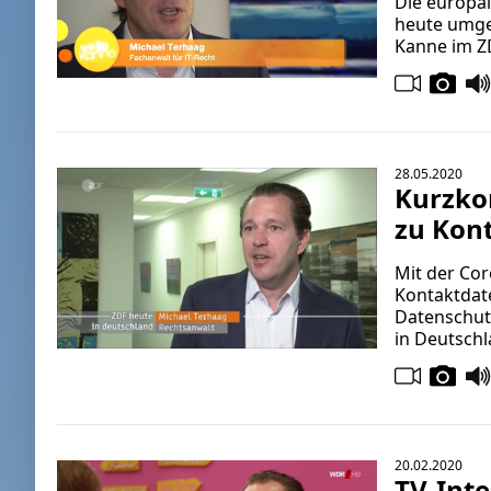
Die europäi
heute umges
Kanne im Z
28.05.2020
Kurzko
zu Kont
Mit der Co
Kontaktdate
Datenschutz
in Deutschl
20.02.2020
TV-Int