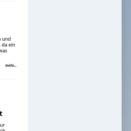
n und
 da ein
twas
mehr...
t
zur
Ich