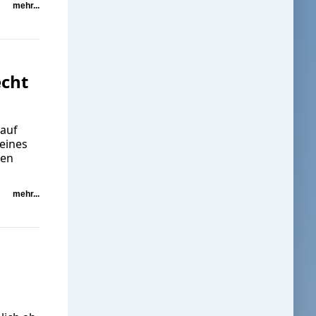
mehr...
echt
 auf
eines
men
mehr...