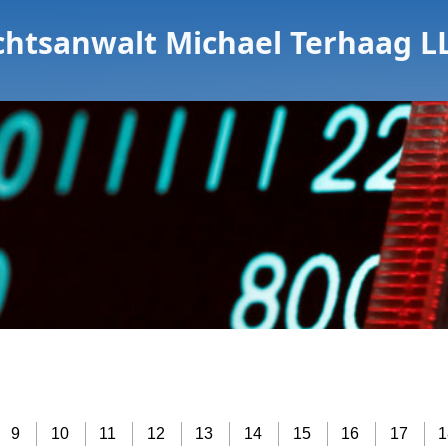
chtsanwalt Michael Terhaag L
9
10
11
12
13
14
15
16
17
1