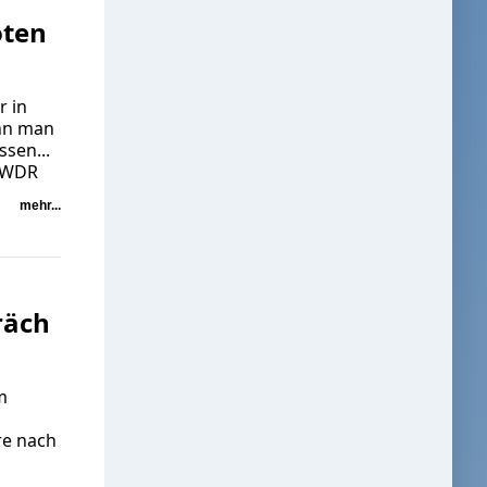
n
oten
r in
ann man
sen...
m WDR
mehr...
räch
m
re nach