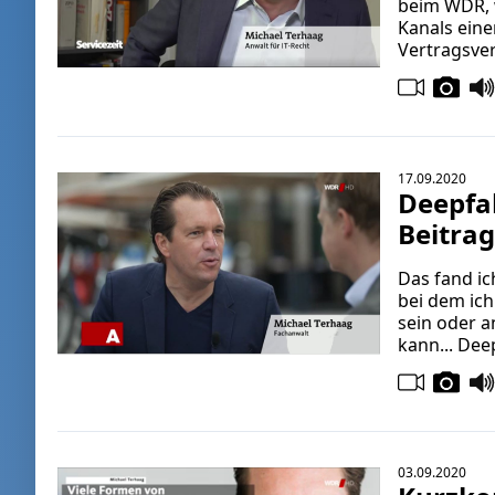
beim WDR, w
Kanals eine
Vertragsve
17.09.2020
Deepfak
Beitra
Das fand ic
bei dem ich
sein oder a
kann... Dee
03.09.2020