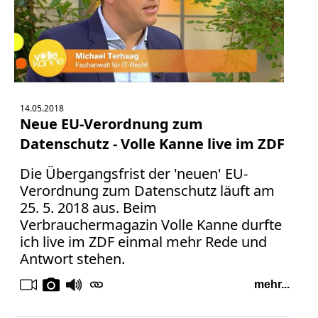
Bücher
Vita
Kontakt
Datenschutz
14.05.2018
Neue EU-Verordnung zum
Datenschutz - Volle Kanne live im ZDF
Die Übergangsfrist der 'neuen' EU-
AGB
Verordnung zum Datenschutz läuft am
Abmahnung
25. 5. 2018 aus. Beim
Aktuelle
Verbrauchermagazin Volle Kanne durfte
Stunde
ich live im ZDF einmal mehr Rede und
BGH
Antwort stehen.
Beleidigung
Datenschutz
mehr...
Ebay