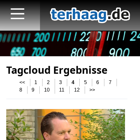
Tagcloud Ergebnisse
Startseite
<<
1
2
3
4
5
6
7
Veröffentlichungen
8
9
10
11
12
>>
TV
Radio
print & online