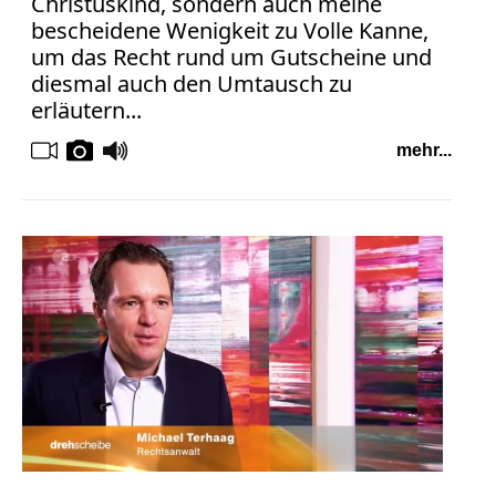
Christuskind, sondern auch meine
Verbraucherrecht
bescheidene Wenigkeit zu Volle Kanne,
Volle
um das Recht rund um Gutscheine und
Kanne
diesmal auch den Umtausch zu
WDR
erläutern...
Werbung
mehr...
Wettbewerbsrecht
ZDF
online
print