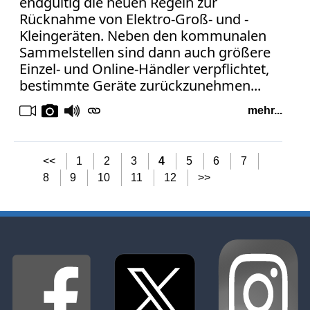
endgültig die neuen Regeln zur
Rücknahme von Elektro-Groß- und -
Kleingeräten. Neben den kommunalen
Sammelstellen sind dann auch größere
Einzel- und Online-Händler verpflichtet,
bestimmte Geräte zurückzunehmen...
mehr...
<<
1
2
3
4
5
6
7
8
9
10
11
12
>>