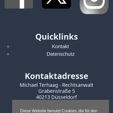
Quicklinks
Kontakt
Datenschutz
Kontaktadresse
Michael Terhaag - Rechtsanwalt
Grabenstraße 5
40213 Düsseldorf
Fon:
0211-16888600
Fax:
0211-16888601
Diese Website benutzt Cookies, die für den