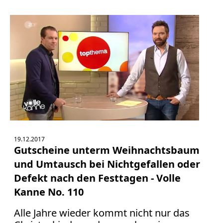
Facebook
Fotorecht
Google
Haftung
Influencer
Instagram
Internetrecht
Markenrecht
Meinungsfreiheit
Persönlichkeitsrecht
Print
19.12.2017
Gutscheine unterm Weihnachtsbaum
Radio
und Umtausch bei Nichtgefallen oder
Sportwetten
Defekt nach den Festtagen - Volle
TV
Kanne No. 110
Tagesspiegel
Urheberrecht
Alle Jahre wieder kommt nicht nur das