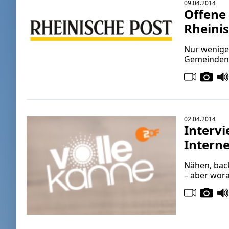
09.04.2014
Offene 
Rheini
Nur wenige 
Gemeinden f
02.04.2014
Interv
Intern
Nähen, backe
– aber wor