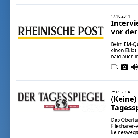
17.10.2014
Intervi
vor der
Beim EM-Qua
einen Eklat
bald auch i
25.09.2014
(Keine)
Tagess
Das Oberla
Filesharer-
keineswegs.