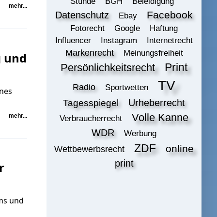
Stunde
BGH
Beleidigung
mehr...
Datenschutz
Facebook
Ebay
Fotorecht
Google
Haftung
Influencer
Instagram
Internetrecht
Markenrecht
Meinungsfreiheit
g und
Print
Persönlichkeitsrecht
TV
Radio
Sportwetten
ines
Urheberrecht
Tagesspiegel
Volle Kanne
mehr...
Verbraucherrecht
WDR
Werbung
ZDF
online
Wettbewerbsrecht
print
r
ms und