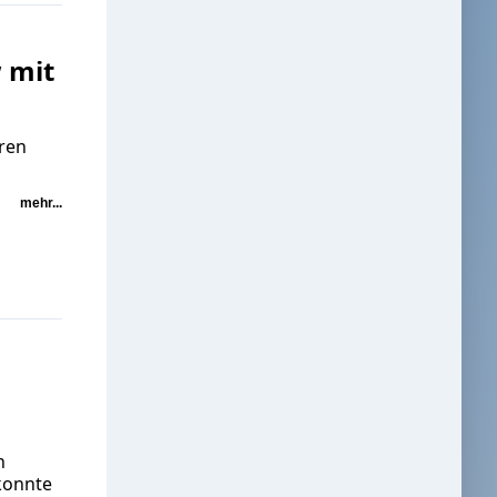
w mit
ren
mehr...
h
konnte