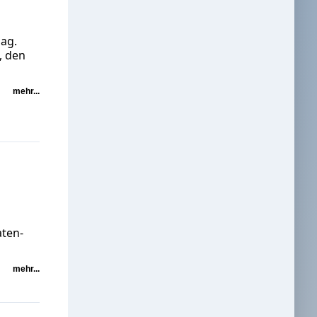
aag.
, den
mehr...
aten-
mehr...