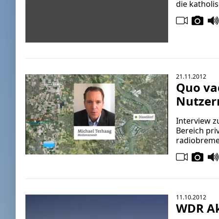
die katholi
21.11.2012
Quo va
Nutzer
Interview z
Bereich pri
radiobreme
11.10.2012
WDR Akt