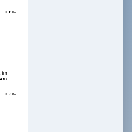
mehr...
k im
von
mehr...