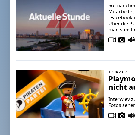
So mancher 
Mitarbeiter
"Facebook i
Über die P
man sonst n
19.04.2012
Playmob
nicht a
Interwiev z
Fotos sehen