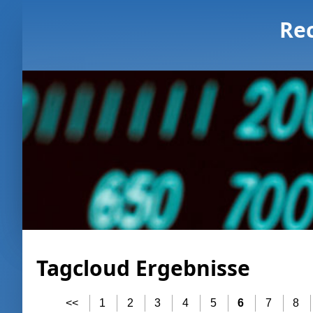
Re
Tagcloud Ergebnisse
<<
1
2
3
4
5
6
7
8