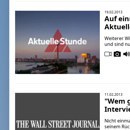
19.02.2013
Auf ein
Aktuel
Weiterer Wi
und sind nu
11.02.2013
"Wem ge
Interv
Nicht einma
seinem Rück