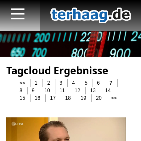
Tagcloud Ergebnisse
Startseite
<<
1
2
3
4
5
6
7
Veröffentlichungen
8
9
10
11
12
13
14
15
16
17
18
19
20
>>
TV
Radio
print & online