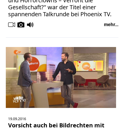
und Horrorclowns – Verroht die
Verbraucherrecht
Gesellschaft?" war der Titel einer
Volle
spannenden Talkrunde bei Phoenix TV.
Kanne
mehr...
WDR
Werbung
Wettbewerbsrecht
ZDF
online
print
19.09.2016
Vorsicht auch bei Bildrechten mit