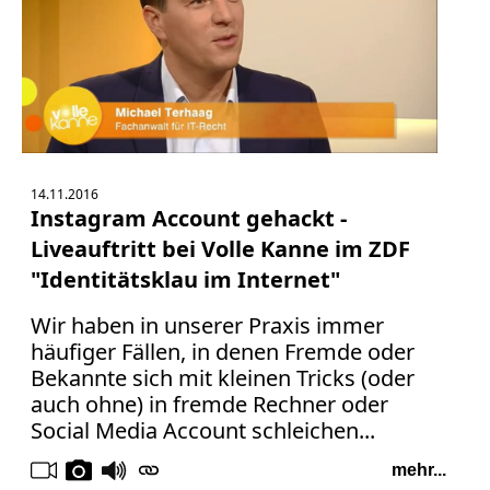
Bücher
Vita
Kontakt
Datenschutz
14.11.2016
Instagram Account gehackt -
Liveauftritt bei Volle Kanne im ZDF
AGB
"Identitätsklau im Internet"
Abmahnung
Wir haben in unserer Praxis immer
Aktuelle
häufiger Fällen, in denen Fremde oder
Stunde
Bekannte sich mit kleinen Tricks (oder
BGH
auch ohne) in fremde Rechner oder
Beleidigung
Social Media Account schleichen...
Datenschutz
Ebay
mehr...