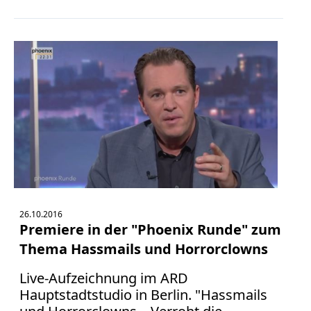
Facebook
Fotorecht
Google
Haftung
Influencer
Instagram
Internetrecht
Markenrecht
Meinungsfreiheit
Persönlichkeitsrecht
Print
Radio
26.10.2016
Premiere in der "Phoenix Runde" zum
Sportwetten
Thema Hassmails und Horrorclowns
TV
Tagesspiegel
Live-Aufzeichnung im ARD
Hauptstadtstudio in Berlin. "Hassmails
Urheberrecht