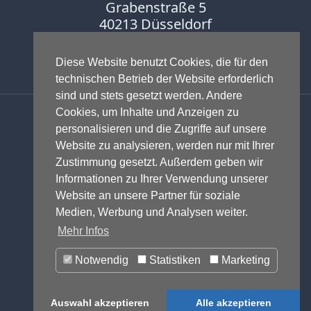
Grabenstraße 5
40213 Düsseldorf
Fon:
0211-16888600
Fax:
0211-16888601
Diese Website benutzt Cookies, die für den
technischen Betrieb der Website erforderlich
sind und stets gesetzt werden. Andere
Anwalt - Rechtsanwalt - Fachanwalt
Cookies, um Inhalte und Anzeigen zu
für Gewerblichen Rechtsschutz -
personalisieren und die Zugriffe auf unsere
Fachanwalt für IT-Recht -
Website zu analysieren, werden nur mit Ihrer
Markenrecht
,
Wettbewerbsrecht
,
Zustimmung gesetzt. Außerdem geben wir
Urheberrecht
,
IT-Recht und
Informationen zu Ihrer Verwendung unserer
Onlinerecht
,
E-Commerce
,
Website an unsere Partner für soziale
Designrecht
,
Medienrecht &
Medien, Werbung und Analysen weiter.
Presserecht
,
Datenschutzrecht
und
Mehr Infos
Glücksspielrecht
-
Abmahnung
und
Notwendig
Statistiken
Marketing
Einstweilige Verfügung
© 1999-2026 - RA Michael Terhaag,
Auswahl akzeptieren
Alle akzeptieren
LL.M.