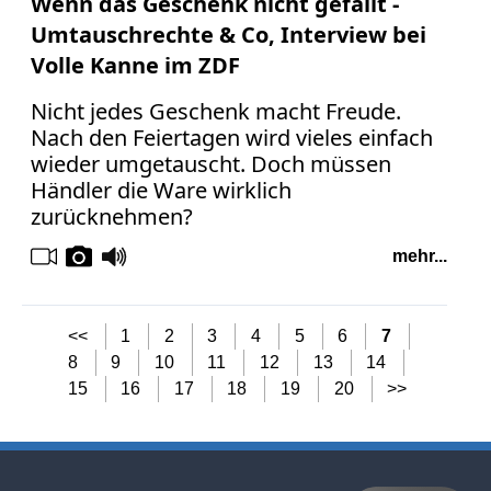
Wenn das Geschenk nicht gefällt -
Umtauschrechte & Co, Interview bei
Volle Kanne im ZDF
Nicht jedes Geschenk macht Freude.
Nach den Feiertagen wird vieles einfach
wieder umgetauscht. Doch müssen
Händler die Ware wirklich
zurücknehmen?
mehr...
<<
1
2
3
4
5
6
7
8
9
10
11
12
13
14
15
16
17
18
19
20
>>