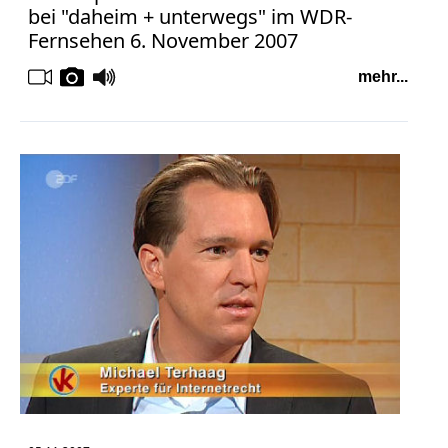
bei "daheim + unterwegs" im WDR-
Bücher
Fernsehen 6. November 2007
Vita
mehr...
Kontakt
Datenschutz
AGB
Abmahnung
Aktuelle
Stunde
BGH
Beleidigung
Datenschutz
Ebay