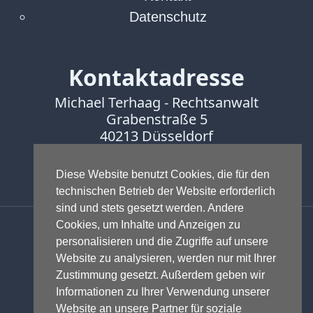
Datenschutz
Kontaktadresse
Michael Terhaag - Rechtsanwalt
Grabenstraße 5
40213 Düsseldorf
Fon:
0211-16888600
Diese Website benutzt Cookies, die für den
Fax:
0211-16888601
technischen Betrieb der Website erforderlich
sind und stets gesetzt werden. Andere
Anwalt - Rechtsanwalt - Fachanwalt
Cookies, um Inhalte und Anzeigen zu
für Gewerblichen Rechtsschutz -
personalisieren und die Zugriffe auf unsere
Fachanwalt für IT-Recht -
Website zu analysieren, werden nur mit Ihrer
Markenrecht
,
Wettbewerbsrecht
,
Zustimmung gesetzt. Außerdem geben wir
Urheberrecht
,
IT-Recht und
Informationen zu Ihrer Verwendung unserer
Onlinerecht
,
E-Commerce
,
Website an unsere Partner für soziale