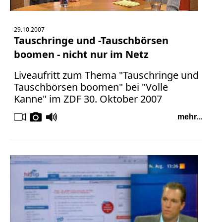
Verbraucherrecht
Volle
29.10.2007
Kanne
Tauschringe und -Tauschbörsen
WDR
boomen - nicht nur im Netz
Werbung
Liveaufritt zum Thema "Tauschringe und
Wettbewerbsrecht
Tauschbörsen boomen" bei "Volle
ZDF
Kanne" im ZDF 30. Oktober 2007
online
mehr...
print