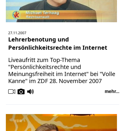
Fernsehen 2020
Fernsehen 2019
27.11.2007
Fernsehen 2018
Lehrerbenotung und
Persönlichkeitsrechte im Internet
Fernsehen 2017
Liveaufritt zum Top-Thema
Fernsehen 2016
"Persönlichkeitsrechte und
Meinungsfreiheit im Internet" bei "Volle
Fernsehen 2015
Kanne" im ZDF 28. November 2007
Fernsehen 2014
mehr...
Fernsehen 2013
Fernsehen 2012
Fernsehen 2011