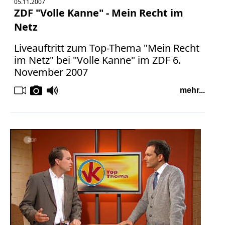
05.11.2007
Facebook
ZDF "Volle Kanne" - Mein Recht im
Fotorecht
Netz
Google
Liveauftritt zum Top-Thema "Mein Recht
Haftung
im Netz" bei "Volle Kanne" im ZDF 6.
Influencer
November 2007
Instagram
Internetrecht
mehr...
Markenrecht
Meinungsfreiheit
Persönlichkeitsrecht
Print
Radio
Sportwetten
TV
Tagesspiegel
Urheberrecht