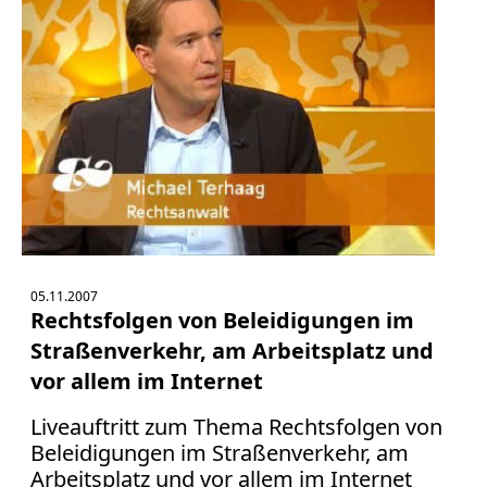
Fernsehen 2010
Fernsehen 2009
Fernsehen 2008
Fernsehen 2007
Fernsehen 2006
Fernsehen 2005
05.11.2007
Rechtsfolgen von Beleidigungen im
Fernsehen 2004
Straßenverkehr, am Arbeitsplatz und
vor allem im Internet
Radio
Liveauftritt zum Thema Rechtsfolgen von
Beleidigungen im Straßenverkehr, am
print & online
Arbeitsplatz und vor allem im Internet