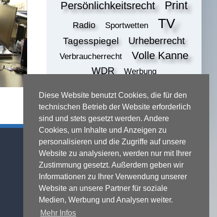
Print
Persönlichkeitsrecht
TV
Radio
Sportwetten
Urheberrecht
Tagesspiegel
Volle Kanne
Verbraucherrecht
WDR
Werbung
ZDF
online
Wettbewerbsrecht
Diese Website benutzt Cookies, die für den
print
technischen Betrieb der Website erforderlich
sind und stets gesetzt werden. Andere
Cookies, um Inhalte und Anzeigen zu
Kontaktadresse
personalisieren und die Zugriffe auf unsere
Website zu analysieren, werden nur mit Ihrer
Michael Terhaag - Rechtsanwalt
Grabenstraße 5
Zustimmung gesetzt. Außerdem geben wir
40213 Düsseldorf
Informationen zu Ihrer Verwendung unserer
Website an unsere Partner für soziale
Fon:
0211-16888600
Fax:
0211-16888601
Medien, Werbung und Analysen weiter.
Mehr Infos