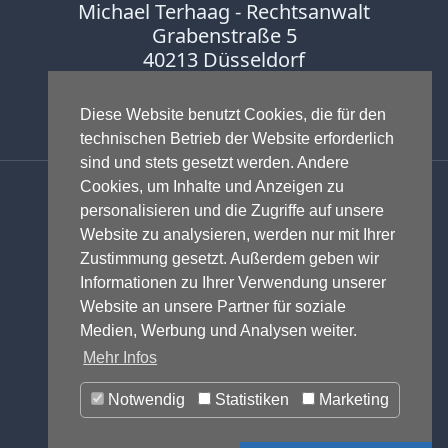
Michael Terhaag - Rechtsanwalt
Grabenstraße 5
Fernsehen 2010
40213 Düsseldorf
Fernsehen 2009
Fon:
0211-16888600
Fax:
0211-16888601
Diese Website benutzt Cookies, die für den
Fernsehen 2008
technischen Betrieb der Website erforderlich
sind und stets gesetzt werden. Andere
Fernsehen 2007
Anwalt - Rechtsanwalt - Fachanwalt
Cookies, um Inhalte und Anzeigen zu
für Gewerblichen Rechtsschutz -
Fernsehen 2006
personalisieren und die Zugriffe auf unsere
Fachanwalt für IT-Recht -
Website zu analysieren, werden nur mit Ihrer
Fernsehen 2005
Markenrecht
,
Wettbewerbsrecht
,
Zustimmung gesetzt. Außerdem geben wir
Urheberrecht
,
IT-Recht und
Informationen zu Ihrer Verwendung unserer
Fernsehen 2004
Onlinerecht
,
E-Commerce
,
Website an unsere Partner für soziale
Designrecht
,
Medienrecht &
Medien, Werbung und Analysen weiter.
Presserecht
,
Datenschutzrecht
und
Mehr Infos
Radio
Glücksspielrecht
-
Abmahnung
und
Notwendig
Statistiken
Marketing
Einstweilige Verfügung
print & online
© 1999-2026 - RA Michael Terhaag,