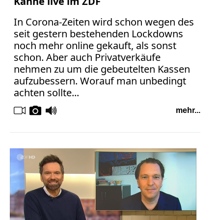
Kanne live im ZDF
In Corona-Zeiten wird schon wegen des
TV
seit gestern bestehenden Lockdowns
noch mehr online gekauft, als sonst
Radio
schon. Aber auch Privatverkäufe
nehmen zu um die gebeutelten Kassen
print & online
aufzubessern. Worauf man unbedingt
achten sollte...
Bücher
mehr...
Vita
Kontakt
Datenschutz
AGB