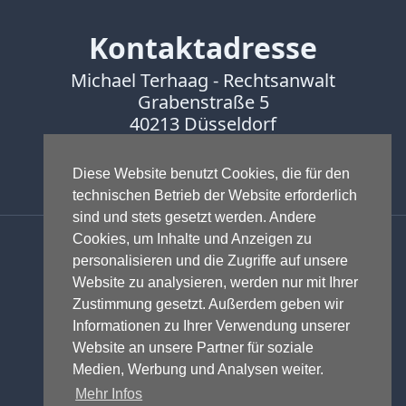
Kontaktadresse
Michael Terhaag - Rechtsanwalt
Grabenstraße 5
40213 Düsseldorf
Fon:
0211-16888600
Diese Website benutzt Cookies, die für den
Fax:
0211-16888601
technischen Betrieb der Website erforderlich
sind und stets gesetzt werden. Andere
Anwalt - Rechtsanwalt - Fachanwalt
Cookies, um Inhalte und Anzeigen zu
für Gewerblichen Rechtsschutz -
personalisieren und die Zugriffe auf unsere
Fachanwalt für IT-Recht -
Website zu analysieren, werden nur mit Ihrer
Markenrecht
,
Wettbewerbsrecht
,
Zustimmung gesetzt. Außerdem geben wir
Urheberrecht
,
IT-Recht und
Informationen zu Ihrer Verwendung unserer
Onlinerecht
,
E-Commerce
,
Website an unsere Partner für soziale
Designrecht
,
Medienrecht &
Medien, Werbung und Analysen weiter.
Presserecht
,
Datenschutzrecht
und
Mehr Infos