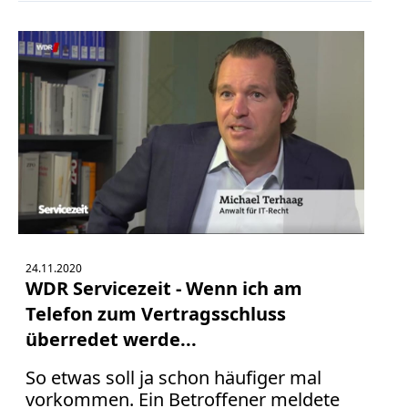
Print
Radio
Sportwetten
TV
Tagesspiegel
Urheberrecht
Verbraucherrecht
Volle
Kanne
WDR
24.11.2020
Werbung
WDR Servicezeit - Wenn ich am
Wettbewerbsrecht
Telefon zum Vertragsschluss
ZDF
überredet werde...
online
So etwas soll ja schon häufiger mal
print
vorkommen. Ein Betroffener meldete