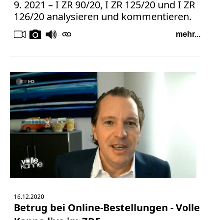
9. 2021 – I ZR 90/20, I ZR 125/20 und I ZR
126/20 analysieren und kommentieren.
Medienauftritte 2009
mehr...
Medienauftritte 2008
Medienauftritte 2007
Medienauftritte 2006
Medienauftritte 2005
Medienauftritte 2004
Medienauftritte 2003
Medienauftritte 2002
Medienauftritte 2001
16.12.2020
Betrug bei Online-Bestellungen - Volle
Medienauftritte 2000