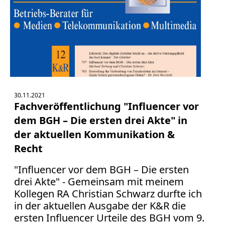
Medienauftritte 2019
Medienauftritte 2018
Medienauftritte 2017
Medienauftritte 2016
30.11.2021
Fachveröffentlichung "Influencer vor
Medienauftritte 2015
dem BGH – Die ersten drei Akte" in
Medienauftritte 2014
der aktuellen Kommunikation &
Recht
Medienauftritte 2013
"Influencer vor dem BGH – Die ersten
Medienauftritte 2012
drei Akte" - Gemeinsam mit meinem
Kollegen RA Christian Schwarz durfte ich
Medienauftritte 2011
in der aktuellen Ausgabe der K&R die
ersten Influencer Urteile des BGH vom 9.
Medienauftritte 2010