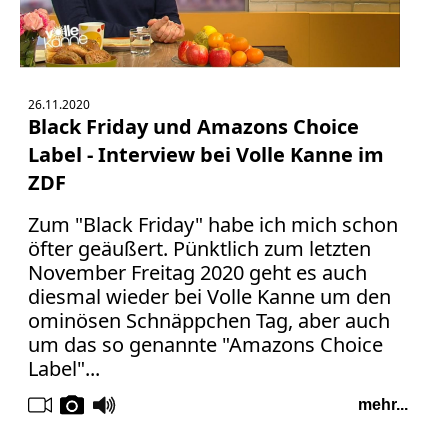
Abmahnung
Aktuelle
Stunde
BGH
26.11.2020
Beleidigung
Black Friday und Amazons Choice
Datenschutz
Label - Interview bei Volle Kanne im
Ebay
ZDF
Facebook
Fotorecht
Zum "Black Friday" habe ich mich schon
Google
öfter geäußert. Pünktlich zum letzten
Haftung
November Freitag 2020 geht es auch
diesmal wieder bei Volle Kanne um den
Influencer
ominösen Schnäppchen Tag, aber auch
Instagram
um das so genannte "Amazons Choice
Internetrecht
Label"...
Markenrecht
Meinungsfreiheit
mehr...
Persönlichkeitsrecht